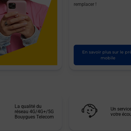
remplacer !
En savoir plus sur le pr
mobile
La qualité du
Un service
réseau 4G/4G+/5G
votre écou
Bouygues Telecom