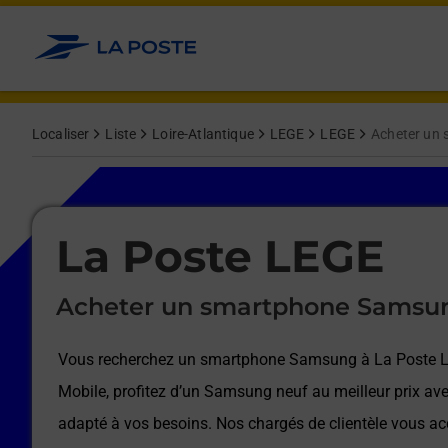
Le lien s'ouvre dans un nouvel onglet
Allez au contenu
Afficher ou masquer la réponse
Afficher ou masquer la réponse
Afficher ou masquer la réponse
Afficher ou masquer la réponse
Afficher ou masquer la réponse
Afficher ou masquer la réponse
Localiser
Liste
Loire-Atlantique
LEGE
LEGE
Acheter un
Le lien s'ouvre dans un nouvel onglet
La Poste LEGE
Acheter un smartphone Samsu
Vous recherchez un smartphone Samsung à
La Poste 
Mobile, profitez d’un Samsung neuf au meilleur prix ave
adapté à vos besoins. Nos chargés de clientèle vous 