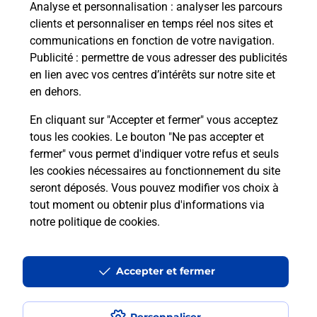
Analyse et personnalisation
: analyser les parcours
clients et personnaliser en temps réel nos sites et
communications en fonction de votre navigation.
Questions fréquemment posées
Publicité
: permettre de vous adresser des publicités
en lien avec vos centres d’intérêts sur notre site et
en dehors.
Quel réseau utilise La Poste Mobile ?
En cliquant sur "Accepter et fermer" vous acceptez
tous les cookies. Le bouton "Ne pas accepter et
Est-ce que je peux garder mon
fermer" vous permet d'indiquer votre refus et seuls
numéro de mobile gratuitement ?
les cookies nécessaires au fonctionnement du site
seront déposés. Vous pouvez modifier vos choix à
Est-ce que je peux bénéficier de la 5G
tout moment ou obtenir plus d'informations via
avec La Poste Mobile ?
notre politique de cookies
.
Est-ce que je peux utiliser mon forfait
Accepter et fermer
à l’étranger avec La Poste Mobile ?
Est-ce que je peux payer mon