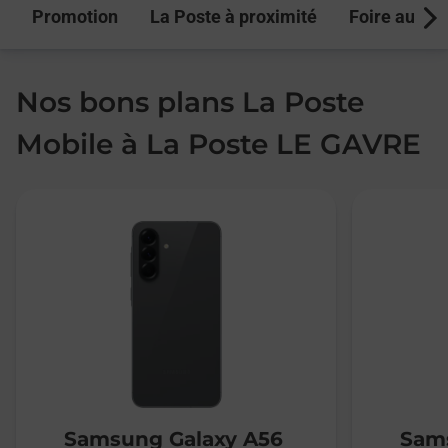
Promotion
La Poste à proximité
Foire aux q
Next
Nos bons plans La Poste
Mobile à La Poste LE GAVRE
Samsung Galaxy A56
Sams