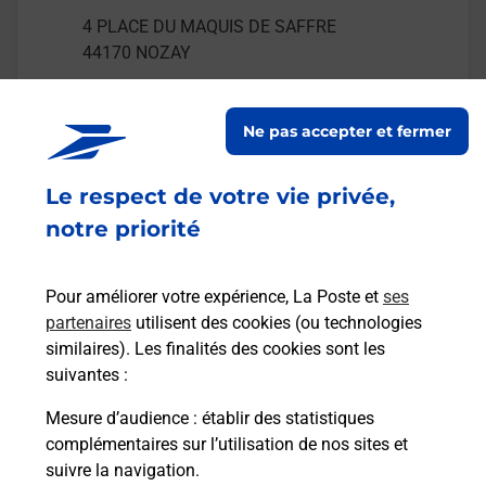
4 PLACE DU MAQUIS DE SAFFRE
44170
NOZAY
En savoir plus
Ne pas accepter et fermer
Malin !
Le respect de votre vie privée,
notre priorité
La Poste
en ligne
Pour améliorer votre expérience, La Poste et
ses
Ouvert 24h/24
partenaires
utilisent des cookies (ou technologies
similaires). Les finalités des cookies sont les
En savoir plus
suivantes :
Mesure d’audience
: établir des statistiques
Recherchez un autre point de contact
complémentaires sur l’utilisation de nos sites et
suivre la navigation.