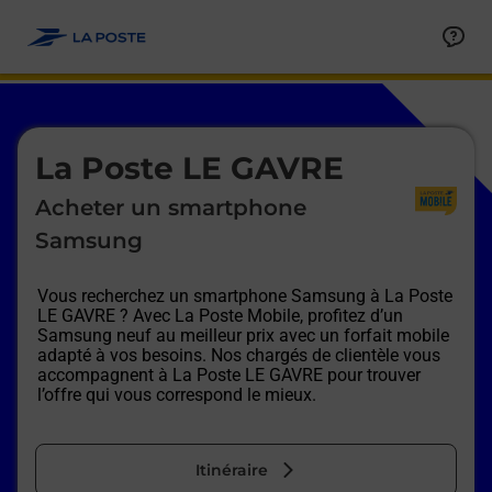
Le lien s'ouvre dans un nouvel onglet
Allez au contenu
Afficher ou masquer la réponse
Afficher ou masquer la réponse
Afficher ou masquer la réponse
Afficher ou masquer la réponse
Afficher ou masquer la réponse
Afficher ou masquer la réponse
Le lien s'ouvre dans un nouvel onglet
La Poste LE GAVRE
Acheter un smartphone
Samsung
Vous recherchez un smartphone Samsung à
La Poste
LE GAVRE
? Avec La Poste Mobile, profitez d’un
Samsung neuf au meilleur prix avec un forfait mobile
adapté à vos besoins. Nos chargés de clientèle vous
accompagnent à
La Poste LE GAVRE
pour trouver
l’offre qui vous correspond le mieux.
Itinéraire