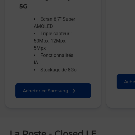
5G
Ecran 6,7’’ Super
AMOLED
Triple capteur :
50Mpx, 12Mpx,
5Mpx
Fonctionnalités
IA
Stockage de 8Go
Ache
Acheter ce Samsung
La Poste - Closed LE