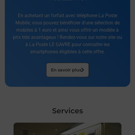
En achetant un forfait avec téléphone La Poste
Mobile, vous pouvez bénéficier d’une sélection de
mobiles à 1 euro et ainsi vous offrir un modèle à
prix très avantageux ! Rendez-vous sur notre site ou
à La Poste LE GAVRE pour connaître les
smartphones éligibles à cette offre.
En savoir plus
Services
En savoir plus