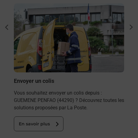
En savoir plus
En sa
à
Ache
dent
sui
Vous
de c
télé
Post
En
Envoyer un colis
Vous souhaitez envoyer un colis depuis :
GUEMENE PENFAO (44290) ? Découvrez toutes les
solutions proposées par La Poste.
En savoir plus