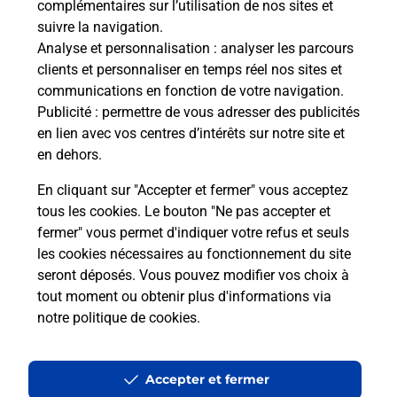
complémentaires sur l’utilisation de nos sites et
suivre la navigation.
Analyse et personnalisation
: analyser les parcours
clients et personnaliser en temps réel nos sites et
Questions fréquemment posées
communications en fonction de votre navigation.
Publicité
: permettre de vous adresser des publicités
en lien avec vos centres d’intérêts sur notre site et
en dehors.
Quel réseau utilise La Poste Mobile ?
En cliquant sur "Accepter et fermer" vous acceptez
Est-ce que je peux garder mon
tous les cookies. Le bouton "Ne pas accepter et
numéro de mobile gratuitement ?
fermer" vous permet d'indiquer votre refus et seuls
les cookies nécessaires au fonctionnement du site
seront déposés. Vous pouvez modifier vos choix à
Est-ce que je peux bénéficier de la 5G
avec La Poste Mobile ?
tout moment ou obtenir plus d'informations via
notre politique de cookies
.
Est-ce que je peux utiliser mon forfait
à l’étranger avec La Poste Mobile ?
Accepter et fermer