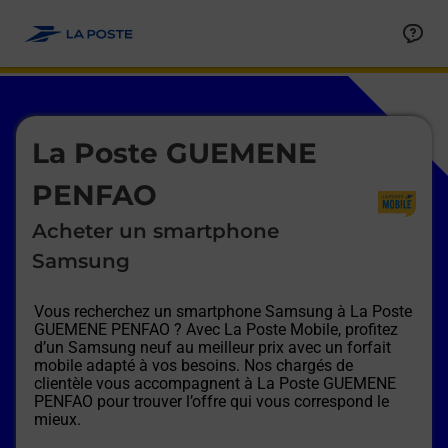
Le lien s'ouvre dans un nouvel onglet
Allez au contenu
Afficher ou masquer la réponse
Afficher ou masquer la réponse
Afficher ou masquer la réponse
Afficher ou masquer la réponse
Afficher ou masquer la réponse
Afficher ou masquer la réponse
Le lien s'ouvre dans un nouvel onglet
La Poste GUEMENE
PENFAO
Acheter un smartphone
Samsung
Vous recherchez un smartphone Samsung à
La Poste
GUEMENE PENFAO
? Avec La Poste Mobile, profitez
d’un Samsung neuf au meilleur prix avec un forfait
mobile adapté à vos besoins. Nos chargés de
clientèle vous accompagnent à
La Poste GUEMENE
PENFAO
pour trouver l’offre qui vous correspond le
mieux.