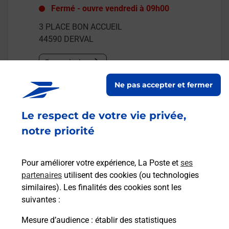
Fermé
-
ouvre vendredi à
09h00
3 PLACE BON ACCUEIL
44590
DERVAL
En savoir plus
Ne pas accepter et fermer
Malin !
Le respect de votre vie privée,
La Poste
notre priorité
en ligne
Ouvert 24h/24
Pour améliorer votre expérience, La Poste et
ses
partenaires
utilisent des cookies (ou technologies
En savoir plus
similaires). Les finalités des cookies sont les
suivantes :
Mesure d’audience
: établir des statistiques
Recherchez un autre point de contact