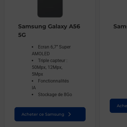
Samsung Galaxy A56
Sams
5G
Ecran 6,7’’ Super
AMOLED
Triple capteur :
50Mpx, 12Mpx,
5Mpx
Fonctionnalités
IA
Stockage de 8Go
Ache
Acheter ce Samsung