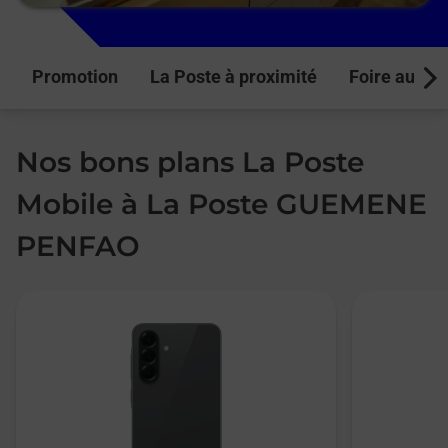
Promotion
La Poste à proximité
Foire aux q
Next
Nos bons plans La Poste
Mobile à La Poste GUEMENE
PENFAO