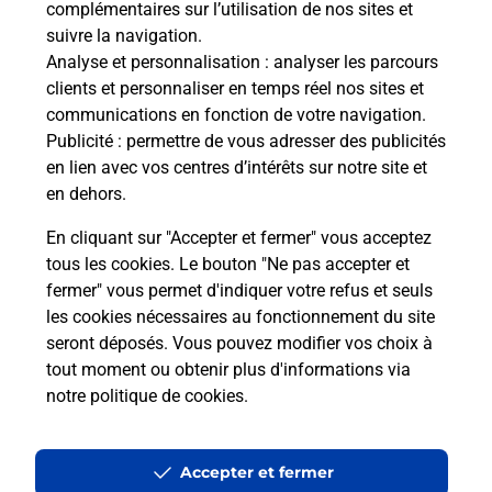
complémentaires sur l’utilisation de nos sites et
suivre la navigation.
Quel réseau utilise La Poste Mobile ?
Analyse et personnalisation
: analyser les parcours
clients et personnaliser en temps réel nos sites et
communications en fonction de votre navigation.
Est-ce que je peux garder mon
Publicité
: permettre de vous adresser des publicités
numéro de mobile gratuitement ?
en lien avec vos centres d’intérêts sur notre site et
en dehors.
Est-ce que je peux bénéficier de la 5G
avec La Poste Mobile ?
En cliquant sur "Accepter et fermer" vous acceptez
tous les cookies. Le bouton "Ne pas accepter et
fermer" vous permet d'indiquer votre refus et seuls
Est-ce que je peux utiliser mon forfait
à l’étranger avec La Poste Mobile ?
les cookies nécessaires au fonctionnement du site
seront déposés. Vous pouvez modifier vos choix à
tout moment ou obtenir plus d'informations via
Est-ce que je peux payer mon iPhone
notre politique de cookies
.
en plusieurs fois avec La Poste Mobile
?
Accepter et fermer
Est-ce que je peux assurer mon