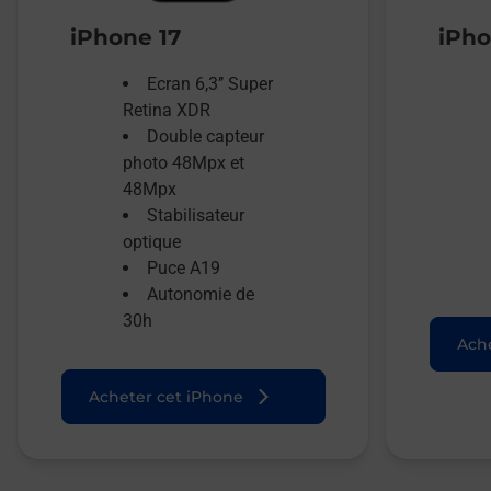
iPhone 17
iPho
Ecran 6,3’’ Super
Retina XDR
Double capteur
photo 48Mpx et
48Mpx
Stabilisateur
optique
Puce A19
Autonomie de
30h
Ache
Acheter cet iPhone