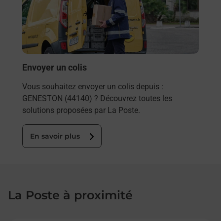
ez
de c
ste à
télé
de P
En
Envoyer un colis
Vous souhaitez envoyer un colis depuis :
GENESTON (44140) ? Découvrez toutes les
solutions proposées par La Poste.
En savoir plus
La Poste à proximité