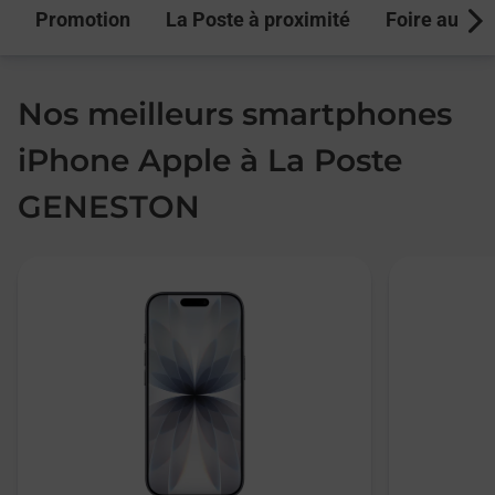
Promotion
La Poste à proximité
Foire aux q
Next
Nos meilleurs smartphones
iPhone Apple à La Poste
GENESTON