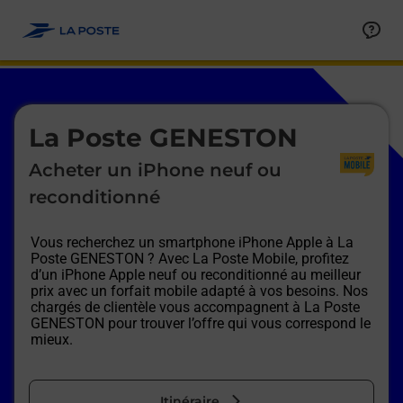
Le lien s'ouvre dans un nouvel onglet
Allez au contenu
Afficher ou masquer la réponse
Afficher ou masquer la réponse
Afficher ou masquer la réponse
Afficher ou masquer la réponse
Afficher ou masquer la réponse
Afficher ou masquer la réponse
Le lien s'ouvre dans un nouvel onglet
La Poste GENESTON
Acheter un iPhone neuf ou
reconditionné
Vous recherchez un smartphone iPhone Apple à
La
Poste GENESTON
? Avec La Poste Mobile, profitez
d’un iPhone Apple neuf ou reconditionné au meilleur
prix avec un forfait mobile adapté à vos besoins. Nos
chargés de clientèle vous accompagnent à
La Poste
GENESTON
pour trouver l’offre qui vous correspond le
mieux.
Itinéraire