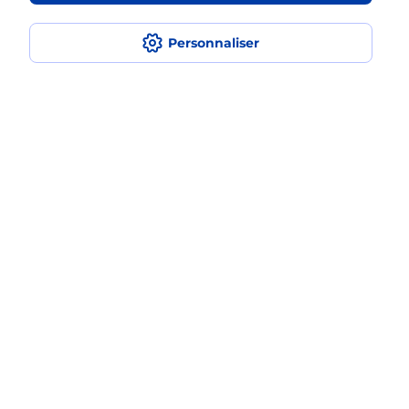
iPhone ?
Personnaliser
Localiser
Liste
Loire-Atlantique
GENESTON
GENESTON
Acheter un iPhone neuf ou reconditionné
Plan du site
Accessibilité : partiellement conforme
Conditions contractuelles
Mentions légales
Données personnelles et cookies