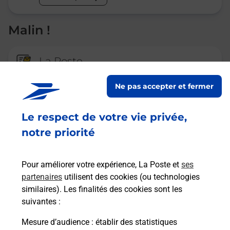
Malin !
La Poste
en ligne
Ne pas accepter et fermer
Ouvert 24h/24
Le respect de votre vie privée,
En savoir plus
notre priorité
Recherchez un autre point de contact
Pour améliorer votre expérience, La Poste et
ses
partenaires
utilisent des cookies (ou technologies
similaires). Les finalités des cookies sont les
suivantes :
Questions fréquemment posées
Mesure d’audience
: établir des statistiques