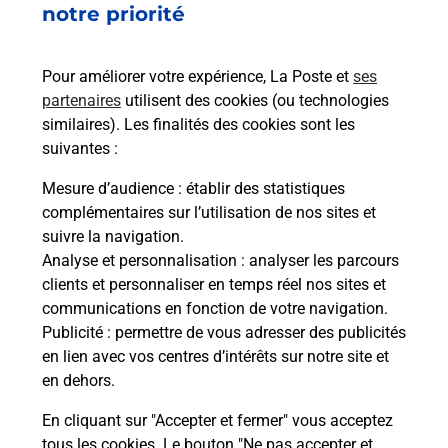
notre priorité
rieur
de c
ez
télé
ste à
de P
Pour améliorer votre expérience, La Poste et
ses
partenaires
utilisent des cookies (ou technologies
En
similaires). Les finalités des cookies sont les
suivantes :
Acheter un iPhone neuf ou reconditionné
Mesure d’audience
: établir des statistiques
Vous recherchez un smartphone pas cher proche
complémentaires sur l’utilisation de nos sites et
de chez vous ? Découvrez notre offre de
suivre la navigation.
téléphones iPhone Apple dans vos bureaux de
Analyse et personnalisation
: analyser les parcours
Poste à FROSSAY (44320) !
clients et personnaliser en temps réel nos sites et
communications en fonction de votre navigation.
En savoir plus
Publicité
: permettre de vous adresser des publicités
en lien avec vos centres d’intérêts sur notre site et
en dehors.
En cliquant sur "Accepter et fermer" vous acceptez
Questions fréquemment posées
tous les cookies. Le bouton "Ne pas accepter et