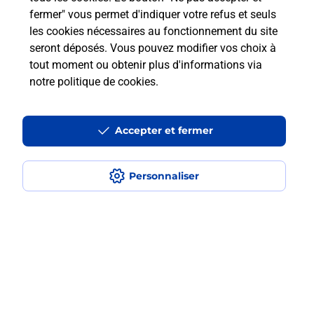
fermer" vous permet d'indiquer votre refus et seuls
les cookies nécessaires au fonctionnement du site
Comment retourner un colis acheté
seront déposés. Vous pouvez modifier vos choix à
en ligne depuis votre boîte aux lettres
tout moment ou obtenir plus d'informations via
?
notre politique de cookies
.
Comment envoyer un colis ou faire un
retour chez un e-commerçant sans se
Accepter et fermer
déplacer ?
Personnaliser
Envoyer un petit colis au meilleur
prix ?
Localiser
Liste
Loire-Atlantique
FROSSAY
FROSSAY
Envoi de colis