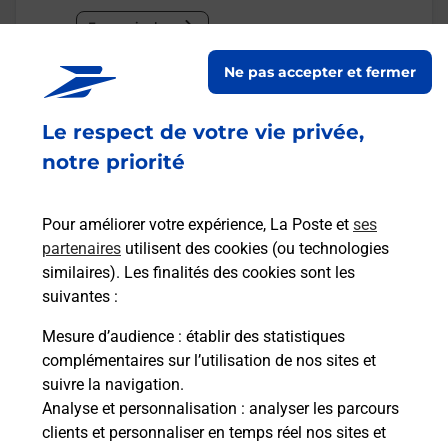
En savoir plus
Ne pas accepter et fermer
Malin !
Le respect de votre vie privée,
La Poste
notre priorité
en ligne
Ouvert 24h/24
Pour améliorer votre expérience, La Poste et
ses
partenaires
utilisent des cookies (ou technologies
En savoir plus
similaires). Les finalités des cookies sont les
suivantes :
Mesure d’audience
: établir des statistiques
Recherchez un autre point de contact
complémentaires sur l’utilisation de nos sites et
suivre la navigation.
Analyse et personnalisation
: analyser les parcours
clients et personnaliser en temps réel nos sites et
Questions fréquemment posées