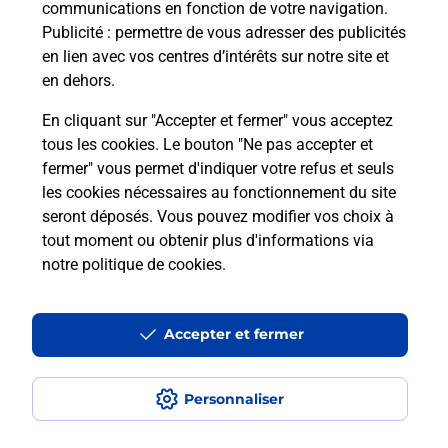
communications en fonction de votre navigation.
Publicité
: permettre de vous adresser des publicités
en lien avec vos centres d’intérêts sur notre site et
en dehors.
Quel réseau utilise La Poste Mobile ?
En cliquant sur "Accepter et fermer" vous acceptez
Est-ce que je peux garder mon
tous les cookies. Le bouton "Ne pas accepter et
numéro de mobile gratuitement ?
fermer" vous permet d'indiquer votre refus et seuls
les cookies nécessaires au fonctionnement du site
seront déposés. Vous pouvez modifier vos choix à
Est-ce que je peux bénéficier de la 5G
avec La Poste Mobile ?
tout moment ou obtenir plus d'informations via
notre politique de cookies
.
Est-ce que je peux utiliser mon forfait
à l’étranger avec La Poste Mobile ?
Accepter et fermer
Est-ce que je peux payer mon
smartphone Samsung en plusieurs
Personnaliser
fois avec La Poste Mobile ?