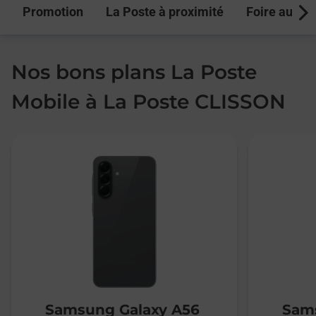
Promotion
La Poste à proximité
Foire aux q
Next
Nos bons plans La Poste
Mobile à La Poste CLISSON
Samsung Galaxy A56
Sams