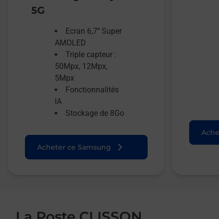
5G
Ecran 6,7’’ Super
AMOLED
Triple capteur :
50Mpx, 12Mpx,
5Mpx
Fonctionnalités
IA
Stockage de 8Go
Ache
Acheter ce Samsung
La Poste CLISSON