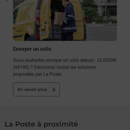
par
Vous
de c
télé
Post
En
Envoyer un colis
Vous souhaitez envoyer un colis depuis : CLISSON
(44190) ? Découvrez toutes les solutions
proposées par La Poste.
En savoir plus
La Poste à proximité