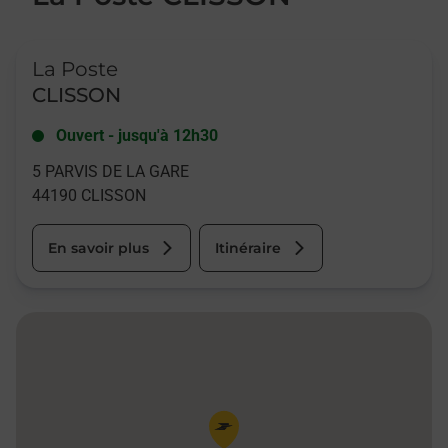
Le lien s'ouvre dans un nouvel onglet
La Poste
CLISSON
Ouvert
-
jusqu'à
12h30
5 PARVIS DE LA GARE
44190
CLISSON
En savoir plus
Itinéraire
Pin de la carte