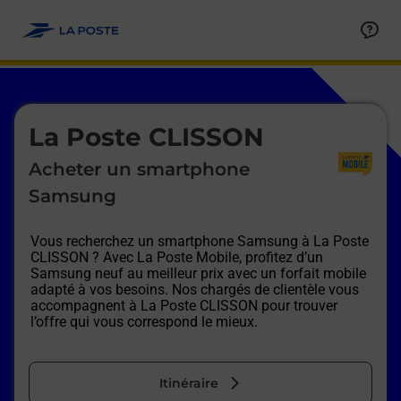
Le lien s'ouvre dans un nouvel onglet
Allez au contenu
Afficher ou masquer la réponse
Afficher ou masquer la réponse
Afficher ou masquer la réponse
Afficher ou masquer la réponse
Afficher ou masquer la réponse
Afficher ou masquer la réponse
Le lien s'ouvre dans un nouvel onglet
La Poste CLISSON
Acheter un smartphone
Samsung
Vous recherchez un smartphone Samsung à
La Poste
CLISSON
? Avec La Poste Mobile, profitez d’un
Samsung neuf au meilleur prix avec un forfait mobile
adapté à vos besoins. Nos chargés de clientèle vous
accompagnent à
La Poste CLISSON
pour trouver
l’offre qui vous correspond le mieux.
Itinéraire