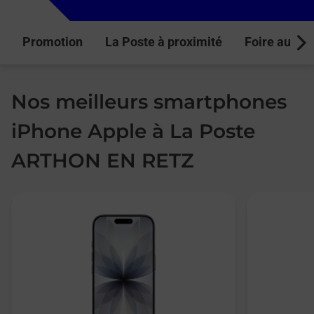
Promotion
La Poste à proximité
Foire aux q
Next
Nos meilleurs smartphones
iPhone Apple à La Poste
ARTHON EN RETZ