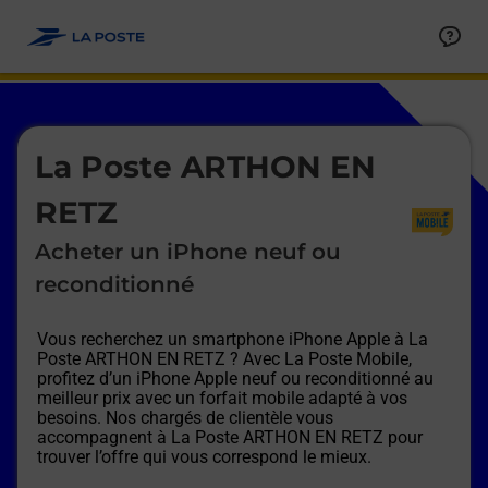
Le lien s'ouvre dans un nouvel onglet
Allez au contenu
Afficher ou masquer la réponse
Afficher ou masquer la réponse
Afficher ou masquer la réponse
Afficher ou masquer la réponse
Afficher ou masquer la réponse
Afficher ou masquer la réponse
Le lien s'ouvre dans un nouvel onglet
La Poste ARTHON EN
RETZ
Acheter un iPhone neuf ou
reconditionné
Vous recherchez un smartphone iPhone Apple à
La
Poste ARTHON EN RETZ
? Avec La Poste Mobile,
profitez d’un iPhone Apple neuf ou reconditionné au
meilleur prix avec un forfait mobile adapté à vos
besoins. Nos chargés de clientèle vous
accompagnent à
La Poste ARTHON EN RETZ
pour
trouver l’offre qui vous correspond le mieux.