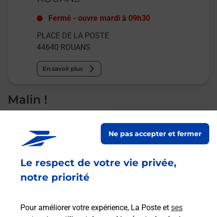
Fermé
-
ouvre mardi à
09h30
PLACE DE LA POSTE
44640
ROUANS
En savoir plus
Malin !
La Poste
Ne pas accepter et fermer
en ligne
Ouvert 24h/24
Le respect de votre vie privée,
notre priorité
En savoir plus
Pour améliorer votre expérience, La Poste et
ses