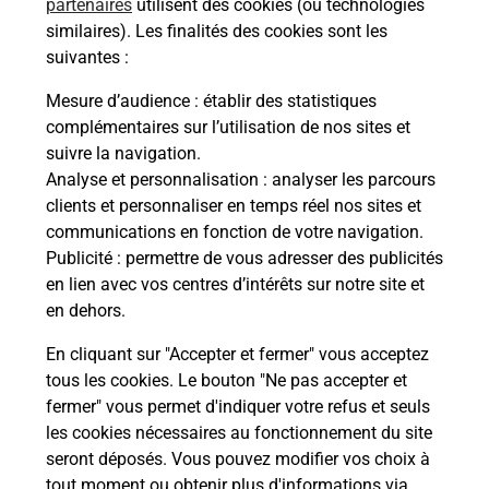
partenaires
utilisent des cookies (ou technologies
Recherchez un autre point de contact
similaires). Les finalités des cookies sont les
suivantes :
Mesure d’audience
: établir des statistiques
Questions fréquemment posées
complémentaires sur l’utilisation de nos sites et
suivre la navigation.
Analyse et personnalisation
: analyser les parcours
clients et personnaliser en temps réel nos sites et
Quel réseau utilise La Poste Mobile ?
communications en fonction de votre navigation.
Publicité
: permettre de vous adresser des publicités
Est-ce que je peux garder mon
en lien avec vos centres d’intérêts sur notre site et
numéro de mobile gratuitement ?
en dehors.
En cliquant sur "Accepter et fermer" vous acceptez
Est-ce que je peux bénéficier de la 5G
tous les cookies. Le bouton "Ne pas accepter et
avec La Poste Mobile ?
fermer" vous permet d'indiquer votre refus et seuls
les cookies nécessaires au fonctionnement du site
Est-ce que je peux utiliser mon forfait
seront déposés. Vous pouvez modifier vos choix à
à l’étranger avec La Poste Mobile ?
tout moment ou obtenir plus d'informations via