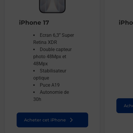
iPhone 17
iPho
Ecran 6,3’’ Super
Retina XDR
Double capteur
photo 48Mpx et
48Mpx
Stabilisateur
optique
Puce A19
Autonomie de
30h
Ache
Acheter cet iPhone