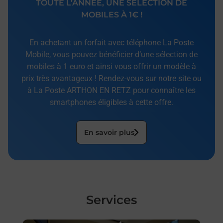
TOUTE L’ANNÉE, UNE SÉLECTION DE
MOBILES À 1€ !
En achetant un forfait avec téléphone La Poste
Mobile, vous pouvez bénéficier d’une sélection de
mobiles à 1 euro et ainsi vous offrir un modèle à
prix très avantageux ! Rendez-vous sur notre site ou
à La Poste ARTHON EN RETZ pour connaître les
smartphones éligibles à cette offre.
En savoir plus
Services