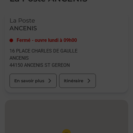
Le lien s'ouvre dans un nouvel onglet
La Poste
ANCENIS
Fermé
-
ouvre lundi à
09h00
16 PLACE CHARLES DE GAULLE
ANCENIS
44150
ANCENIS ST GEREON
En savoir plus
Itinéraire
Pin de la carte