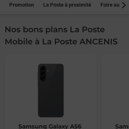
Promotion
La Poste à proximité
Foire aux q
Next
Nos bons plans La Poste
Mobile à La Poste ANCENIS
Samsung Galaxy A56
Sams