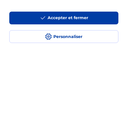
Est-ce que je peux payer mon
smartphone Samsung en plusieurs
fois avec La Poste Mobile ?
Accepter et fermer
Est-ce que je peux assurer mon
smartphone Samsung ?
Personnaliser
Localiser
Liste
Loire-Atlantique
ANCENIS ST GEREON
ANCENIS
Acheter un smartphone Samsung
Plan du site
Accessibilité : partiellement conforme
Conditions contractuelles