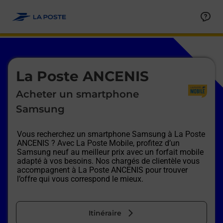
Le lien s'ouvre dans un nouvel onglet
Allez au contenu
Afficher ou masquer la réponse
Afficher ou masquer la réponse
Afficher ou masquer la réponse
Afficher ou masquer la réponse
Afficher ou masquer la réponse
Afficher ou masquer la réponse
Le lien s'ouvre dans un nouvel onglet
La Poste ANCENIS
Acheter un smartphone
Samsung
Vous recherchez un smartphone Samsung à
La Poste
ANCENIS
? Avec La Poste Mobile, profitez d’un
Samsung neuf au meilleur prix avec un forfait mobile
adapté à vos besoins. Nos chargés de clientèle vous
accompagnent à
La Poste ANCENIS
pour trouver
l’offre qui vous correspond le mieux.
Itinéraire