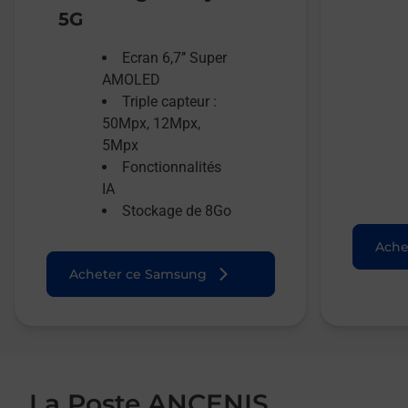
5G
Ecran 6,7’’ Super
AMOLED
Triple capteur :
50Mpx, 12Mpx,
5Mpx
Fonctionnalités
IA
Stockage de 8Go
Ache
Acheter ce Samsung
La Poste ANCENIS