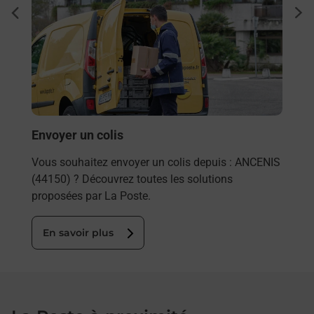
à
Ache
dent
sui
 par
Vous
de c
télé
Post
En
Envoyer un colis
Vous souhaitez envoyer un colis depuis : ANCENIS
(44150) ? Découvrez toutes les solutions
proposées par La Poste.
En savoir plus