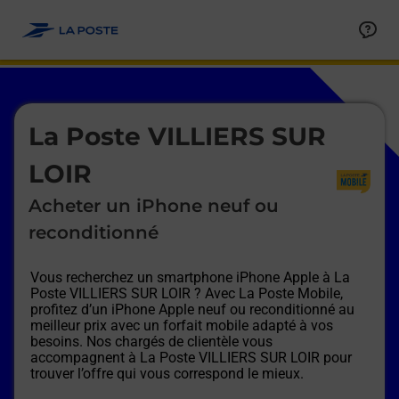
Le lien s'ouvre dans un nouvel onglet
Allez au contenu
Afficher ou masquer la réponse
Afficher ou masquer la réponse
Afficher ou masquer la réponse
Afficher ou masquer la réponse
Afficher ou masquer la réponse
Afficher ou masquer la réponse
Le lien s'ouvre dans un nouvel onglet
La Poste VILLIERS SUR
LOIR
Acheter un iPhone neuf ou
reconditionné
Vous recherchez un smartphone iPhone Apple à
La
Poste VILLIERS SUR LOIR
? Avec La Poste Mobile,
profitez d’un iPhone Apple neuf ou reconditionné au
meilleur prix avec un forfait mobile adapté à vos
besoins. Nos chargés de clientèle vous
accompagnent à
La Poste VILLIERS SUR LOIR
pour
trouver l’offre qui vous correspond le mieux.