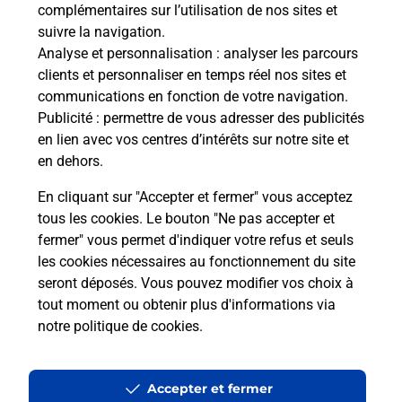
complémentaires sur l’utilisation de nos sites et
Fermé
-
ouvre lundi à
14h00
suivre la navigation.
AVENUE JEAN MOULIN
Analyse et personnalisation
: analyser les parcours
41100
VENDOME
clients et personnaliser en temps réel nos sites et
communications en fonction de votre navigation.
En savoir plus
Publicité
: permettre de vous adresser des publicités
en lien avec vos centres d’intérêts sur notre site et
Malin !
en dehors.
En cliquant sur "Accepter et fermer" vous acceptez
La Poste
tous les cookies. Le bouton "Ne pas accepter et
en ligne
fermer" vous permet d'indiquer votre refus et seuls
les cookies nécessaires au fonctionnement du site
Ouvert 24h/24
seront déposés. Vous pouvez modifier vos choix à
tout moment ou obtenir plus d'informations via
En savoir plus
notre politique de cookies
.
Accepter et fermer
Recherchez un autre point de contact