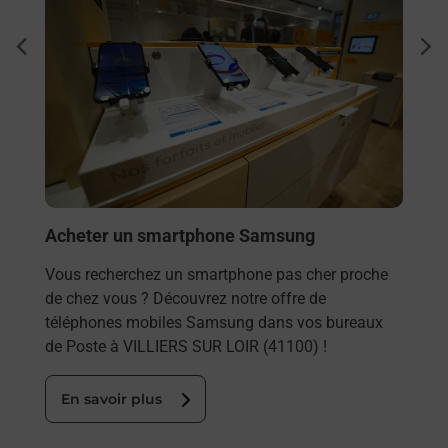
Sous
dent
sui
LIERS
tions
Besoi
et/ou
les 
VILL
En
Acheter un smartphone Samsung
Vous recherchez un smartphone pas cher proche
de chez vous ? Découvrez notre offre de
téléphones mobiles Samsung dans vos bureaux
de Poste à VILLIERS SUR LOIR (41100) !
En savoir plus