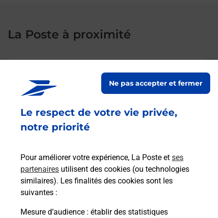
La Poste à proximité
La Poste
THORE LA ROCHETTE
Ne pas accepter et fermer
Fermé
-
ouvre lundi à
14h30
Le respect de votre vie privée,
46 RUE DU MARECHAL ROCHAMBEAU
notre priorité
41100
THORE LA ROCHETTE
En savoir plus
Pour améliorer votre expérience, La Poste et
ses
partenaires
utilisent des cookies (ou technologies
similaires). Les finalités des cookies sont les
La Poste
suivantes :
VENDOME LES ROTTES
Mesure d’audience
: établir des statistiques