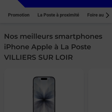
Promotion
La Poste à proximité
Foire aux q
Next
Nos meilleurs smartphones
iPhone Apple à La Poste
VILLIERS SUR LOIR