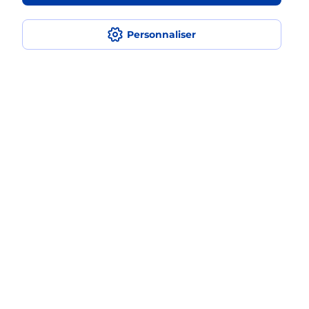
Personnaliser
Questions fréquemment posées
Quel réseau utilise La Poste Mobile ?
Est-ce que je peux garder mon
numéro de mobile gratuitement ?
Est-ce que je peux bénéficier de la 5G
avec La Poste Mobile ?
Est-ce que je peux utiliser mon forfait
à l’étranger avec La Poste Mobile ?