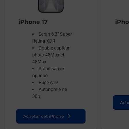
iPhone 17
iPho
Ecran 6,3’’ Super
Retina XDR
Double capteur
photo 48Mpx et
48Mpx
Stabilisateur
optique
Puce A19
Autonomie de
30h
Ache
Acheter cet iPhone