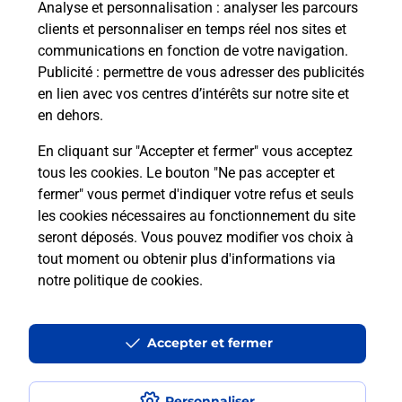
Questions fréquemment posées
Analyse et personnalisation
: analyser les parcours
clients et personnaliser en temps réel nos sites et
communications en fonction de votre navigation.
Publicité
: permettre de vous adresser des publicités
Quel réseau utilise La Poste Mobile ?
en lien avec vos centres d’intérêts sur notre site et
en dehors.
Est-ce que je peux garder mon
En cliquant sur "Accepter et fermer" vous acceptez
numéro de mobile gratuitement ?
tous les cookies. Le bouton "Ne pas accepter et
fermer" vous permet d'indiquer votre refus et seuls
Est-ce que je peux bénéficier de la 5G
les cookies nécessaires au fonctionnement du site
avec La Poste Mobile ?
seront déposés. Vous pouvez modifier vos choix à
tout moment ou obtenir plus d'informations via
Est-ce que je peux utiliser mon forfait
notre politique de cookies
.
à l’étranger avec La Poste Mobile ?
Est-ce que je peux payer mon iPhone
Accepter et fermer
en plusieurs fois avec La Poste Mobile
?
Personnaliser