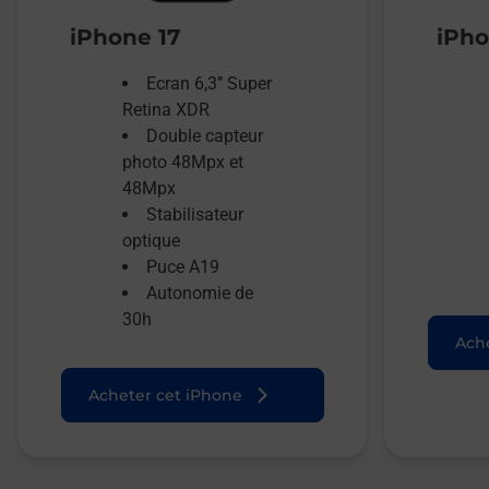
iPhone 17
iPho
Ecran 6,3’’ Super
Retina XDR
Double capteur
photo 48Mpx et
48Mpx
Stabilisateur
optique
Puce A19
Autonomie de
30h
Ache
Acheter cet iPhone