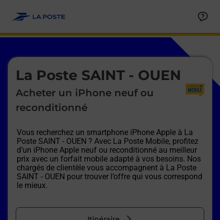
Le lien s'ouvre dans un nouvel onglet
Allez au contenu
Afficher ou masquer la réponse
Afficher ou masquer la réponse
Afficher ou masquer la réponse
Afficher ou masquer la réponse
Afficher ou masquer la réponse
Afficher ou masquer la réponse
Le lien s'ouvre dans un nouvel onglet
La Poste SAINT - OUEN
Acheter un iPhone neuf ou
reconditionné
Vous recherchez un smartphone iPhone Apple à
La
Poste SAINT - OUEN
? Avec La Poste Mobile, profitez
d’un iPhone Apple neuf ou reconditionné au meilleur
prix avec un forfait mobile adapté à vos besoins. Nos
chargés de clientèle vous accompagnent à
La Poste
SAINT - OUEN
pour trouver l’offre qui vous correspond
le mieux.
Itinéraire