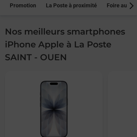
Promotion
La Poste à proximité
Foire aux q
Next
Nos meilleurs smartphones
iPhone Apple à La Poste
SAINT - OUEN