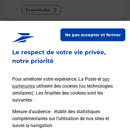
En savoir plus
Malin !
Ne pas accepter et fermer
La Poste
Le respect de votre vie privée,
en ligne
notre priorité
Ouvert 24h/24
En savoir plus
Pour améliorer votre expérience, La Poste et
ses
partenaires
utilisent des cookies (ou technologies
similaires). Les finalités des cookies sont les
suivantes :
Recherchez un autre point de contact
Mesure d’audience
: établir des statistiques
complémentaires sur l’utilisation de nos sites et
suivre la navigation.