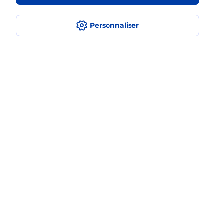
en plusieurs fois avec La Poste Mobile
?
Personnaliser
Est-ce que je peux assurer mon
iPhone ?
Localiser
Liste
Loir-et-Cher
ST AMAND LONGPRE
SAINT AMAND LONGPRE
Acheter un iPhone neuf ou reconditionné
Plan du site
Accessibilité : partiellement conforme
Conditions contractuelles