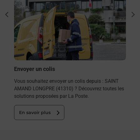
Ach
dent
sui
rieur
Vous
ez
de c
ste à
télé
de P
En
Envoyer un colis
Vous souhaitez envoyer un colis depuis : SAINT
AMAND LONGPRE (41310) ? Découvrez toutes les
solutions proposées par La Poste.
En savoir plus