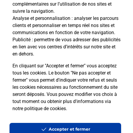
complémentaires sur l’utilisation de nos sites et
suivre la navigation.
Questions fréquemment posées
Analyse et personnalisation
: analyser les parcours
clients et personnaliser en temps réel nos sites et
communications en fonction de votre navigation.
Publicité
: permettre de vous adresser des publicités
Quel réseau utilise La Poste Mobile ?
en lien avec vos centres d’intérêts sur notre site et
en dehors.
Est-ce que je peux garder mon
numéro de mobile gratuitement ?
En cliquant sur "Accepter et fermer" vous acceptez
tous les cookies. Le bouton "Ne pas accepter et
fermer" vous permet d'indiquer votre refus et seuls
Est-ce que je peux bénéficier de la 5G
avec La Poste Mobile ?
les cookies nécessaires au fonctionnement du site
seront déposés. Vous pouvez modifier vos choix à
tout moment ou obtenir plus d'informations via
Est-ce que je peux utiliser mon forfait
notre politique de cookies
.
à l’étranger avec La Poste Mobile ?
Est-ce que je peux payer mon iPhone
Accepter et fermer