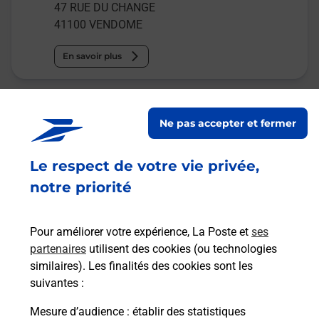
47 RUE DU CHANGE
41100
VENDOME
En savoir plus
Malin !
Ne pas accepter et fermer
La Poste
en ligne
Le respect de votre vie privée,
notre priorité
Ouvert 24h/24
En savoir plus
Pour améliorer votre expérience, La Poste et
ses
partenaires
utilisent des cookies (ou technologies
similaires). Les finalités des cookies sont les
Recherchez un autre point de contact
suivantes :
Mesure d’audience
: établir des statistiques