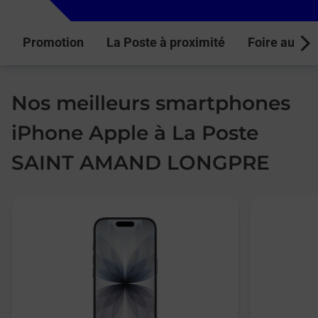
Promotion
La Poste à proximité
Foire aux q
Next
Nos meilleurs smartphones
iPhone Apple à La Poste
SAINT AMAND LONGPRE