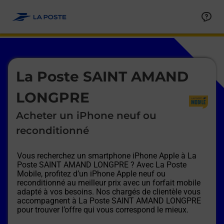
Le lien s'ouvre dans un nouvel onglet
Allez au contenu
Afficher ou masquer la réponse
Afficher ou masquer la réponse
Afficher ou masquer la réponse
Afficher ou masquer la réponse
Afficher ou masquer la réponse
Afficher ou masquer la réponse
Le lien s'ouvre dans un nouvel onglet
La Poste SAINT AMAND
LONGPRE
Acheter un iPhone neuf ou
reconditionné
Vous recherchez un smartphone iPhone Apple à
La
Poste SAINT AMAND LONGPRE
? Avec La Poste
Mobile, profitez d’un iPhone Apple neuf ou
reconditionné au meilleur prix avec un forfait mobile
adapté à vos besoins. Nos chargés de clientèle vous
accompagnent à
La Poste SAINT AMAND LONGPRE
pour trouver l’offre qui vous correspond le mieux.