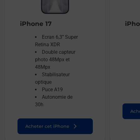
iPhone 17
iPho
Ecran 6,3’’ Super
Retina XDR
Double capteur
photo 48Mpx et
48Mpx
Stabilisateur
optique
Puce A19
Autonomie de
30h
Ache
Acheter cet iPhone