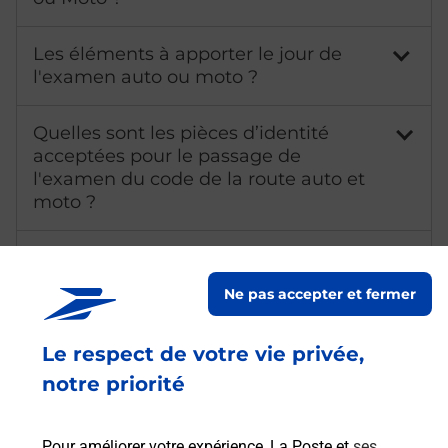
Les éléments à apporter le jour de
l'examen auto ou moto ?
Quelles sont les pièces d’identité
acceptées pour le passage de
l'examen du code de la route auto et
moto ?
Qu'est-ce qu'un NEPH ?
Ne pas accepter et fermer
Combien coûte l'examen de l'épreuve
théorique du permis de conduire ?
Le respect de votre vie privée,
notre priorité
Combien de temps dure l'examen de
l'épreuve théorique du permis de
conduire ?
Pour améliorer votre expérience, La Poste et
ses