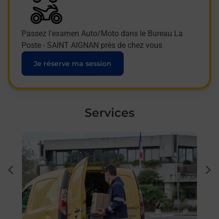
Passez l'examen Auto/Moto dans le Bureau La
Poste - SAINT AIGNAN près de chez vous
Je réserve ma session
Services
En savoir plus
En sa
 St
Sous
dent
sui
par
Besoi
et/ou
les 