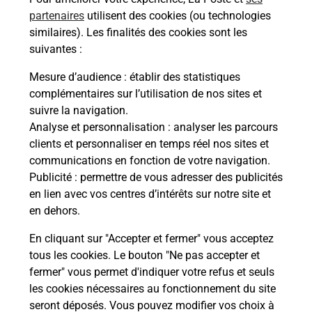
partenaires
utilisent des cookies (ou technologies
similaires). Les finalités des cookies sont les
À quel âge peut-on passer l'épreuve
théorique du permis de conduire ?
suivantes :
Mesure d’audience
: établir des statistiques
Comment avoir les résultats de
complémentaires sur l’utilisation de nos sites et
l'épreuve théorique du permis de
suivre la navigation.
conduire ?
Analyse et personnalisation
: analyser les parcours
clients et personnaliser en temps réel nos sites et
Combien de fautes sont autorisées à
communications en fonction de votre navigation.
l'épreuve théorique du permis de
Publicité
: permettre de vous adresser des publicités
conduire ?
en lien avec vos centres d’intérêts sur notre site et
en dehors.
En cliquant sur "Accepter et fermer" vous acceptez
tous les cookies. Le bouton "Ne pas accepter et
fermer" vous permet d'indiquer votre refus et seuls
les cookies nécessaires au fonctionnement du site
En Savoir Plus sur St Aignan
seront déposés. Vous pouvez modifier vos choix à