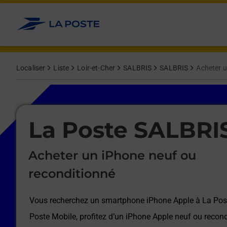
Le lien s'ouvre dans un nouvel onglet
Allez au contenu
Afficher ou masquer la réponse
Afficher ou masquer la réponse
Afficher ou masquer la réponse
Afficher ou masquer la réponse
Afficher ou masquer la réponse
Afficher ou masquer la réponse
Localiser
Liste
Loir-et-Cher
SALBRIS
SALBRIS
Acheter u
Le lien s'ouvre dans un nouvel onglet
La Poste SALBRI
Acheter un iPhone neuf ou
reconditionné
Vous recherchez un smartphone iPhone Apple à
La Pos
Poste Mobile, profitez d’un iPhone Apple neuf ou recond