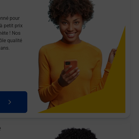
onné pour
 petit prix
nète ! Nos
ôle qualité
 ans.
e