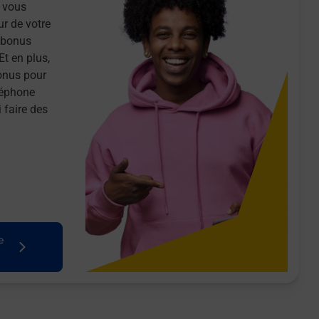
 vous
ur de votre
n bonus
Et en plus,
onus pour
léphone
 faire des
e