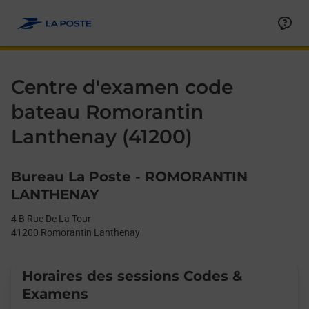
Le lien s'ouvre dans un nouvel onglet
Allez au contenu
Day of the Week
Get directions to Centre d&#39;examen code bateau at 4 B Rue
Afficher ou masquer la réponse
Afficher ou masquer la réponse
Afficher ou masquer la réponse
Afficher ou masquer la réponse
Hours
Centre d'examen code
bateau Romorantin
Lanthenay (41200)
Bureau La Poste - ROMORANTIN
LANTHENAY
4 B Rue De La Tour
41200
Romorantin Lanthenay
Horaires des sessions Codes &
Examens