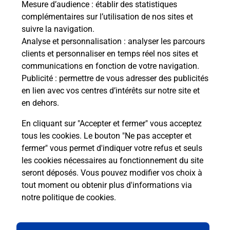
Mesure d’audience
: établir des statistiques
Foire aux questions
complémentaires sur l’utilisation de nos sites et
suivre la navigation.
Analyse et personnalisation
: analyser les parcours
Quel âge minimum faut-il pour
clients et personnaliser en temps réel nos sites et
passer le permis bateau ?
communications en fonction de votre navigation.
Publicité
: permettre de vous adresser des publicités
en lien avec vos centres d’intérêts sur notre site et
Combien coûte le code bateau ?
en dehors.
Combien de temps est valable le
En cliquant sur "Accepter et fermer" vous acceptez
code bateau ?
tous les cookies. Le bouton "Ne pas accepter et
fermer" vous permet d'indiquer votre refus et seuls
les cookies nécessaires au fonctionnement du site
Peut-on passer le permis bateau
seront déposés. Vous pouvez modifier vos choix à
avec le CPF ?
tout moment ou obtenir plus d'informations via
notre politique de cookies
.
Localiser
Liste
Loir-et-Cher
ROMORANTIN LANTHENAY