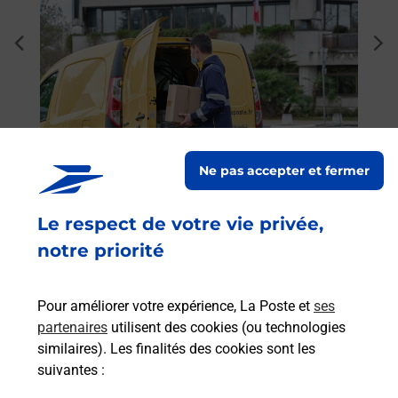
Ache
dent
sui
 auto
Vous
de c
posée
télé
Post
Ne pas accepter et fermer
En
Envoyer un colis
Le respect de votre vie privée,
Vous souhaitez envoyer un colis depuis :
notre priorité
ROMORANTIN LANTHENAY (41200) ? Découvrez
toutes les solutions proposées par La Poste.
Pour améliorer votre expérience, La Poste et
ses
En savoir plus
partenaires
utilisent des cookies (ou technologies
similaires). Les finalités des cookies sont les
suivantes :