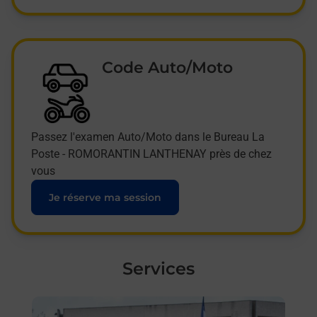
Code Auto/Moto
Passez l'examen Auto/Moto dans le Bureau La
Poste - ROMORANTIN LANTHENAY près de chez
vous
Je réserve ma session
Services
En savoir plus
En sa