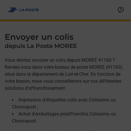
Allez au contenu
Afficher ou masquer la réponse
Afficher ou masquer la réponse
Afficher ou masquer la réponse
Envoyer un colis
depuis La Poste MOREE
Vous désirez envoyer un colis depuis MOREE 41160 ?
Rendez-vous dans votre bureau de poste MOREE (41160),
situé dans le département de Loir-et-Cher. En fonction de
votre besoin, nous vous conseillerons sur nos différentes
solutions d'affranchissement :
Impression d'étiquettes colis avec Colissimo ou
Chronopost ;
Achat d'emballages préaffranchis Colissimo ou
Chronopost