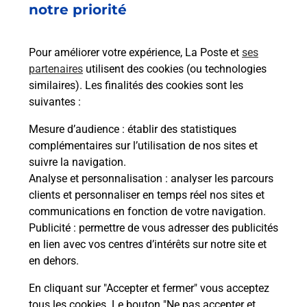
notre priorité
de c
télé
de P
Pour améliorer votre expérience, La Poste et
ses
partenaires
utilisent des cookies (ou technologies
En
similaires). Les finalités des cookies sont les
suivantes :
Acheter un iPhone neuf ou reconditionné
Mesure d’audience
: établir des statistiques
Vous recherchez un smartphone pas cher proche
complémentaires sur l’utilisation de nos sites et
de chez vous ? Découvrez notre offre de
suivre la navigation.
téléphones iPhone Apple dans vos bureaux de
Analyse et personnalisation
: analyser les parcours
Poste à MOREE (41160) !
clients et personnaliser en temps réel nos sites et
communications en fonction de votre navigation.
En savoir plus
Publicité
: permettre de vous adresser des publicités
en lien avec vos centres d’intérêts sur notre site et
en dehors.
En cliquant sur "Accepter et fermer" vous acceptez
Questions fréquemment posées
tous les cookies. Le bouton "Ne pas accepter et