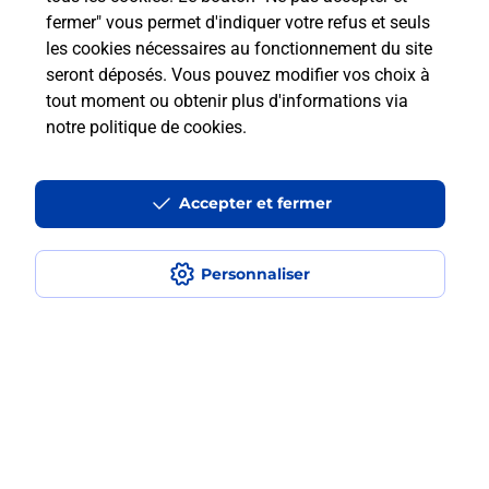
fermer" vous permet d'indiquer votre refus et seuls
les cookies nécessaires au fonctionnement du site
Comment retourner un colis acheté
seront déposés. Vous pouvez modifier vos choix à
en ligne depuis votre boîte aux lettres
tout moment ou obtenir plus d'informations via
?
notre politique de cookies
.
Comment envoyer un colis ou faire un
retour chez un e-commerçant sans se
Accepter et fermer
déplacer ?
Personnaliser
Envoyer un petit colis au meilleur
prix ?
Localiser
Liste
Loir-et-Cher
MOREE
MOREE
Envoi de colis