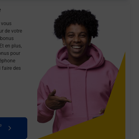
e
 vous
ur de votre
n bonus
Et en plus,
onus pour
léphone
 faire des
e