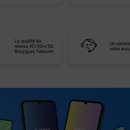
La qualité du
Un service
réseau 4G/4G+/5G
votre écou
Bouygues Telecom