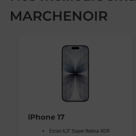
MARCHENOIR
iPhone 17
Ecran 6,3’’ Super Retina XDR