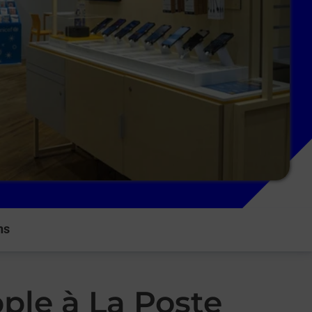
ns
ple à La Poste