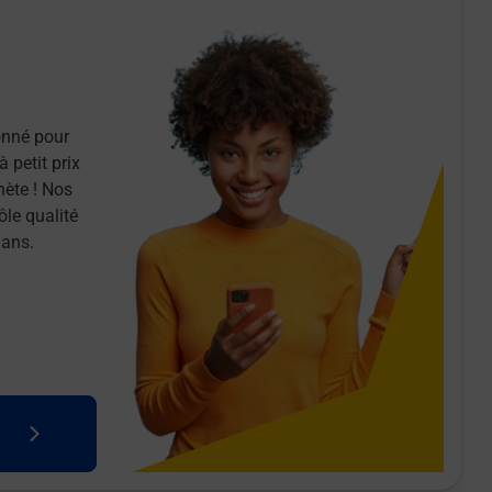
onné pour
 petit prix
nète ! Nos
ôle qualité
 ans.