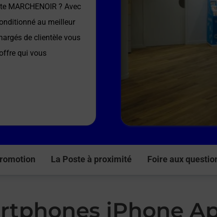
ste MARCHENOIR
? Avec
onditionné au meilleur
hargés de clientèle vous
’offre qui vous
romotion
La Poste à proximité
Foire aux questio
rtphones iPhone Ap