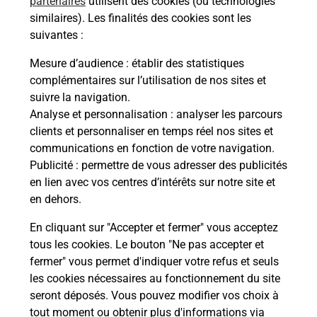
partenaires
utilisent des cookies (ou technologies
Ache
dent
sui
similaires). Les finalités des cookies sont les
suivantes :
che
Vous
de c
Mesure d’audience
: établir des statistiques
ux
télé
complémentaires sur l’utilisation de nos sites et
Post
suivre la navigation.
Analyse et personnalisation
: analyser les parcours
En
clients et personnaliser en temps réel nos sites et
Envoyer un colis
communications en fonction de votre navigation.
Publicité
: permettre de vous adresser des publicités
Vous souhaitez envoyer un colis depuis :
en lien avec vos centres d’intérêts sur notre site et
CONTRES (41700) ? Découvrez toutes les
en dehors.
solutions proposées par La Poste.
En cliquant sur "Accepter et fermer" vous acceptez
En savoir plus
tous les cookies. Le bouton "Ne pas accepter et
fermer" vous permet d'indiquer votre refus et seuls
les cookies nécessaires au fonctionnement du site
seront déposés. Vous pouvez modifier vos choix à
Questions fréquemment posées
tout moment ou obtenir plus d'informations via