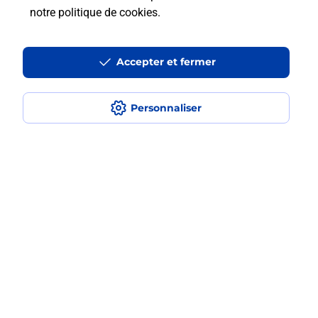
notre politique de cookies
.
La téléassistance classique avec
Accepter et fermer
médaillon d’alarme qu’est ce que
c’est ?
Personnaliser
Comment fonctionne la
téléassistance classique ?
Comment est installée la
téléassistance classique ?
Localiser
Liste
Loir-et-Cher
LE CONTROIS EN SOLOGNE
CONTRES
Teleassistance