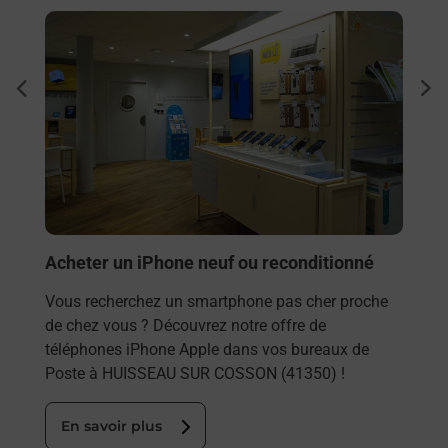
En savoir plus
En sa
Sous
dent
sui
z
Besoi
et/ou
les 
HUI
En
Acheter un iPhone neuf ou reconditionné
Vous recherchez un smartphone pas cher proche
de chez vous ? Découvrez notre offre de
téléphones iPhone Apple dans vos bureaux de
Poste à HUISSEAU SUR COSSON (41350) !
En savoir plus