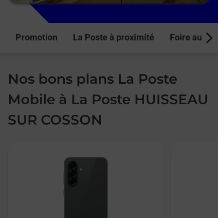
Promotion
La Poste à proximité
Foire aux q
Next
Nos bons plans La Poste
Mobile à La Poste HUISSEAU
SUR COSSON