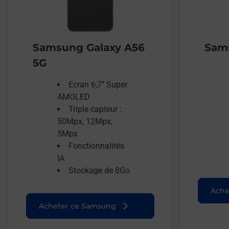
Samsung Galaxy A56
Sams
5G
Ecran 6,7’’ Super
AMOLED
Triple capteur :
50Mpx, 12Mpx,
5Mpx
Fonctionnalités
IA
Stockage de 8Go
Ache
Acheter ce Samsung