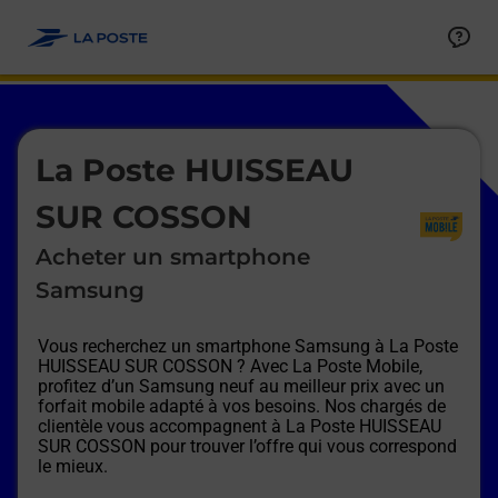
Le lien s'ouvre dans un nouvel onglet
Allez au contenu
Afficher ou masquer la réponse
Afficher ou masquer la réponse
Afficher ou masquer la réponse
Afficher ou masquer la réponse
Afficher ou masquer la réponse
Afficher ou masquer la réponse
Le lien s'ouvre dans un nouvel onglet
La Poste HUISSEAU
SUR COSSON
Acheter un smartphone
Samsung
Vous recherchez un smartphone Samsung à
La Poste
HUISSEAU SUR COSSON
? Avec La Poste Mobile,
profitez d’un Samsung neuf au meilleur prix avec un
forfait mobile adapté à vos besoins. Nos chargés de
clientèle vous accompagnent à
La Poste HUISSEAU
SUR COSSON
pour trouver l’offre qui vous correspond
le mieux.