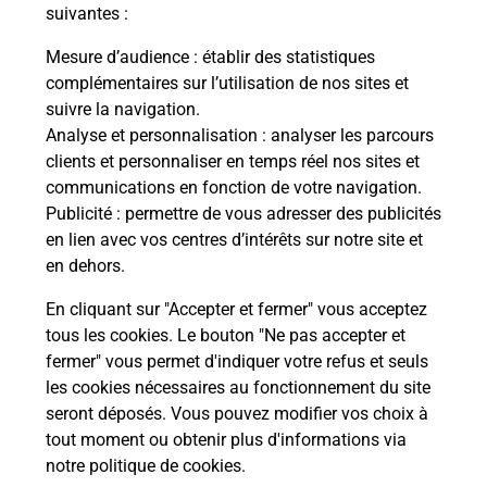
suivantes :
Fermé
-
ouvre lundi à
09h00
Mesure d’audience
: établir des statistiques
15 RUE DES ECOLES
complémentaires sur l’utilisation de nos sites et
41350
VINEUIL
suivre la navigation.
Analyse et personnalisation
: analyser les parcours
En savoir plus
clients et personnaliser en temps réel nos sites et
communications en fonction de votre navigation.
Publicité
: permettre de vous adresser des publicités
Malin !
en lien avec vos centres d’intérêts sur notre site et
en dehors.
La Poste
En cliquant sur "Accepter et fermer" vous acceptez
en ligne
tous les cookies. Le bouton "Ne pas accepter et
fermer" vous permet d'indiquer votre refus et seuls
Ouvert 24h/24
les cookies nécessaires au fonctionnement du site
seront déposés. Vous pouvez modifier vos choix à
En savoir plus
tout moment ou obtenir plus d'informations via
notre politique de cookies
.