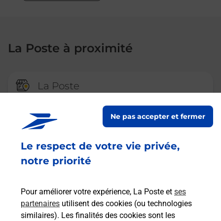
La Poste à proximité
La Poste
MONT PRES CHAMBORD
Ne pas accepter et fermer
Fermeture Temporaire
12 GRAND PLACE
Le respect de votre vie privée,
41250
MONT PRES CHAMBORD
notre priorité
En savoir plus
Pour améliorer votre expérience, La Poste et
ses
partenaires
utilisent des cookies (ou technologies
La Poste
similaires). Les finalités des cookies sont les
VINEUIL