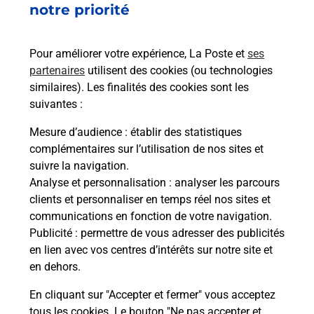
notre priorité
de c
télé
de P
Pour améliorer votre expérience, La Poste et
ses
partenaires
utilisent des cookies (ou technologies
En
similaires). Les finalités des cookies sont les
suivantes :
Acheter un iPhone neuf ou reconditionné
Mesure d’audience
: établir des statistiques
Vous recherchez un smartphone pas cher proche
complémentaires sur l’utilisation de nos sites et
de chez vous ? Découvrez notre offre de
suivre la navigation.
téléphones iPhone Apple dans vos bureaux de
Analyse et personnalisation
: analyser les parcours
Poste à DROUE (41270) !
clients et personnaliser en temps réel nos sites et
communications en fonction de votre navigation.
En savoir plus
Publicité
: permettre de vous adresser des publicités
en lien avec vos centres d’intérêts sur notre site et
en dehors.
En cliquant sur "Accepter et fermer" vous acceptez
Questions fréquemment posées
tous les cookies. Le bouton "Ne pas accepter et