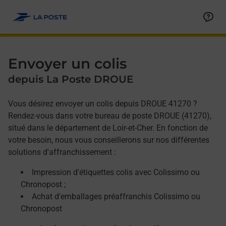
Allez au contenu
Afficher ou masquer la réponse
Afficher ou masquer la réponse
Afficher ou masquer la réponse
Envoyer un colis
depuis La Poste DROUE
Vous désirez envoyer un colis depuis DROUE 41270 ?
Rendez-vous dans votre bureau de poste DROUE (41270),
situé dans le département de Loir-et-Cher. En fonction de
votre besoin, nous vous conseillerons sur nos différentes
solutions d'affranchissement :
Impression d'étiquettes colis avec Colissimo ou
Chronopost ;
Achat d'emballages préaffranchis Colissimo ou
Chronopost