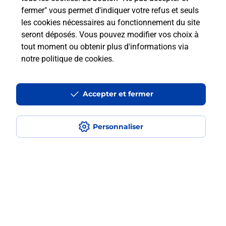
fermer" vous permet d'indiquer votre refus et seuls
les cookies nécessaires au fonctionnement du site
Comment retourner un colis acheté
seront déposés. Vous pouvez modifier vos choix à
en ligne depuis votre boîte aux lettres
tout moment ou obtenir plus d'informations via
?
notre politique de cookies
.
Comment envoyer un colis ou faire un
retour chez un e-commerçant sans se
Accepter et fermer
déplacer ?
Personnaliser
Envoyer un petit colis au meilleur
prix ?
Localiser
Liste
Loir-et-Cher
DROUE
DROUE
Envoi de colis