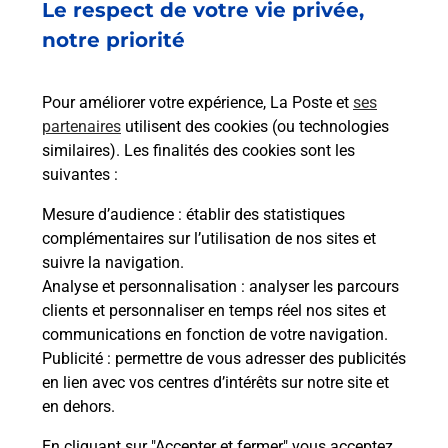
Le respect de votre vie privée,
Ach
dent
sui
notre priorité
rieur
Vous
ez
de c
ste à
télé
Pour améliorer votre expérience, La Poste et
ses
de P
partenaires
utilisent des cookies (ou technologies
similaires). Les finalités des cookies sont les
En
suivantes :
Acheter un iPhone neuf ou reconditionné
Mesure d’audience
: établir des statistiques
Vous recherchez un smartphone pas cher proche
complémentaires sur l’utilisation de nos sites et
de chez vous ? Découvrez notre offre de
suivre la navigation.
téléphones iPhone Apple dans vos bureaux de
Analyse et personnalisation
: analyser les parcours
Poste à BLOIS MICHEL BEGON (41000) !
clients et personnaliser en temps réel nos sites et
communications en fonction de votre navigation.
En savoir plus
Publicité
: permettre de vous adresser des publicités
en lien avec vos centres d’intérêts sur notre site et
en dehors.
En cliquant sur "Accepter et fermer" vous acceptez