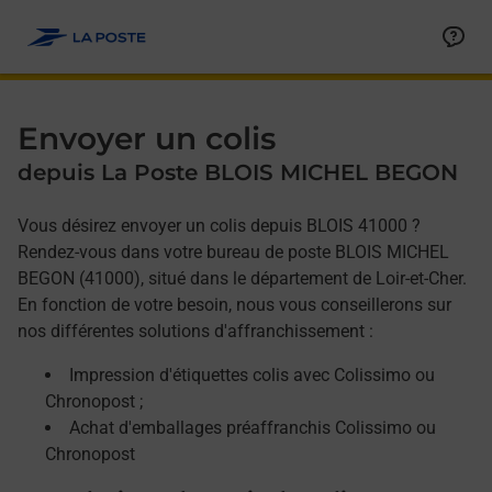
Allez au contenu
Afficher ou masquer la réponse
Afficher ou masquer la réponse
Afficher ou masquer la réponse
Envoyer un colis
depuis La Poste BLOIS MICHEL BEGON
Vous désirez envoyer un colis depuis BLOIS 41000 ?
Rendez-vous dans votre bureau de poste BLOIS MICHEL
BEGON (41000), situé dans le département de Loir-et-Cher.
En fonction de votre besoin, nous vous conseillerons sur
nos différentes solutions d'affranchissement :
Impression d'étiquettes colis avec Colissimo ou
Chronopost ;
Achat d'emballages préaffranchis Colissimo ou
Chronopost