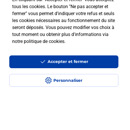
Questions fréquemment posées
tous les cookies. Le bouton "Ne pas accepter et
fermer" vous permet d'indiquer votre refus et seuls
les cookies nécessaires au fonctionnement du site
Comment retourner un colis acheté
seront déposés. Vous pouvez modifier vos choix à
en ligne depuis votre boîte aux lettres
tout moment ou obtenir plus d'informations via
?
notre politique de cookies
.
Comment envoyer un colis ou faire un
retour chez un e-commerçant sans se
Accepter et fermer
déplacer ?
Personnaliser
Envoyer un petit colis au meilleur
prix ?
Localiser
Liste
Loir-et-Cher
BLOIS
BLOIS MICHEL BEGON
Envoi de colis