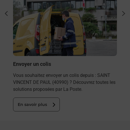
Ach
dent
sui
rieur
Vous
ez
de c
ste à
télé
de P
En
Envoyer un colis
Vous souhaitez envoyer un colis depuis : SAINT
VINCENT DE PAUL (40990) ? Découvrez toutes les
solutions proposées par La Poste.
En savoir plus