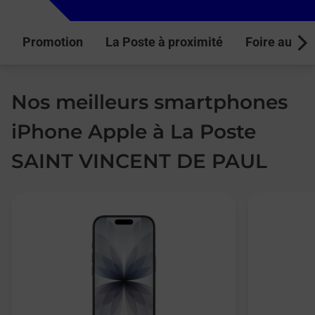
Promotion
La Poste à proximité
Foire aux q
Next
Nos meilleurs smartphones
iPhone Apple à La Poste
SAINT VINCENT DE PAUL