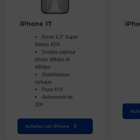
iPhone 17
iPho
Ecran 6,3’’ Super
Retina XDR
Double capteur
photo 48Mpx et
48Mpx
Stabilisateur
optique
Puce A19
Autonomie de
30h
Ache
Acheter cet iPhone