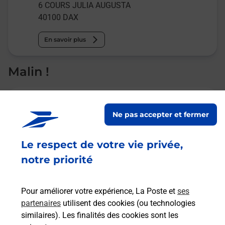
6 COURS JULIA AUGUSTA
40100
DAX
En savoir plus
Malin !
La Poste
en ligne
Ne pas accepter et fermer
Ouvert 24h/24
Le respect de votre vie privée,
notre priorité
En savoir plus
Pour améliorer votre expérience, La Poste et
ses
Recherchez un autre point de contact
partenaires
utilisent des cookies (ou technologies
similaires). Les finalités des cookies sont les