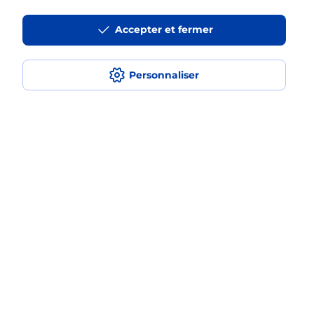
en plusieurs fois avec La Poste Mobile
?
Accepter et fermer
Est-ce que je peux assurer mon
iPhone ?
Personnaliser
Localiser
Liste
Landes
ST VINCENT DE PAUL
SAINT VINCENT DE PAUL
Acheter un iPhone neuf ou reconditionné
Plan du site
Accessibilité : partiellement conforme
Conditions contractuelles