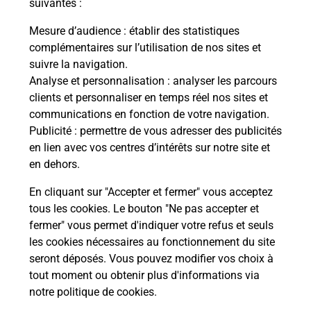
suivantes :
Mesure d’audience
: établir des statistiques
Questions fréquemment posées
complémentaires sur l’utilisation de nos sites et
suivre la navigation.
Analyse et personnalisation
: analyser les parcours
Quel réseau utilise La Poste Mobile ?
clients et personnaliser en temps réel nos sites et
communications en fonction de votre navigation.
Publicité
: permettre de vous adresser des publicités
Est-ce que je peux garder mon
en lien avec vos centres d’intérêts sur notre site et
numéro de mobile gratuitement ?
en dehors.
Est-ce que je peux bénéficier de la 5G
En cliquant sur "Accepter et fermer" vous acceptez
avec La Poste Mobile ?
tous les cookies. Le bouton "Ne pas accepter et
fermer" vous permet d'indiquer votre refus et seuls
les cookies nécessaires au fonctionnement du site
Est-ce que je peux utiliser mon forfait
à l’étranger avec La Poste Mobile ?
seront déposés. Vous pouvez modifier vos choix à
tout moment ou obtenir plus d'informations via
notre politique de cookies
.
Est-ce que je peux payer mon iPhone