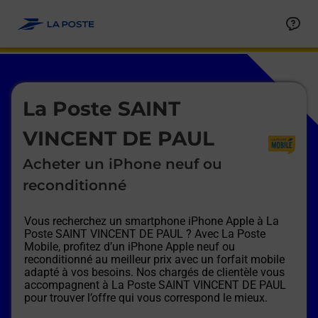
Le lien s'ouvre dans un nouvel onglet
Allez au contenu
Afficher ou masquer la réponse
Afficher ou masquer la réponse
Afficher ou masquer la réponse
Afficher ou masquer la réponse
Afficher ou masquer la réponse
Afficher ou masquer la réponse
Le lien s'ouvre dans un nouvel onglet
La Poste SAINT
VINCENT DE PAUL
Acheter un iPhone neuf ou
reconditionné
Vous recherchez un smartphone iPhone Apple à
La
Poste SAINT VINCENT DE PAUL
? Avec La Poste
Mobile, profitez d’un iPhone Apple neuf ou
reconditionné au meilleur prix avec un forfait mobile
adapté à vos besoins. Nos chargés de clientèle vous
accompagnent à
La Poste SAINT VINCENT DE PAUL
pour trouver l’offre qui vous correspond le mieux.