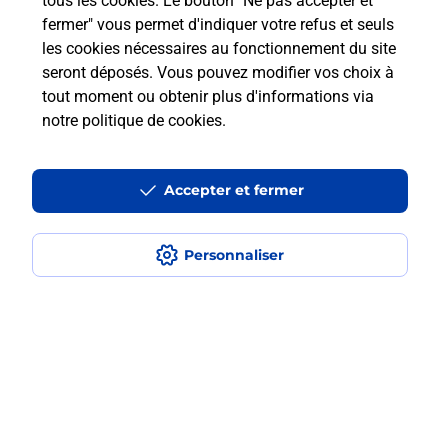
tous les cookies. Le bouton "Ne pas accepter et
fermer" vous permet d'indiquer votre refus et seuls
Est-ce que je peux payer mon iPhone
les cookies nécessaires au fonctionnement du site
en plusieurs fois avec La Poste Mobile
seront déposés. Vous pouvez modifier vos choix à
?
tout moment ou obtenir plus d'informations via
notre politique de cookies
.
Est-ce que je peux assurer mon
iPhone ?
Accepter et fermer
Localiser
Liste
Landes
ST PIERRE DU MONT
Personnaliser
SAINT PIERRE DU MONT
Acheter un iPhone neuf ou reconditionné
Plan du site
Accessibilité : partiellement conforme