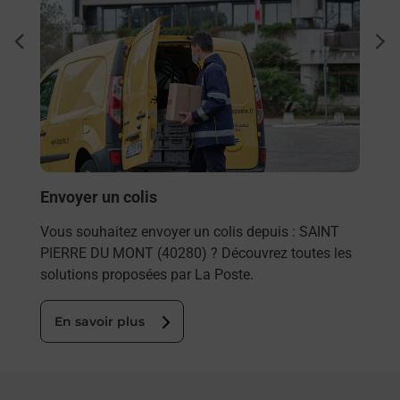
Ach
dent
sui
Vous
ns
de c
s à
télé
de P
En
Envoyer un colis
Vous souhaitez envoyer un colis depuis : SAINT
PIERRE DU MONT (40280) ? Découvrez toutes les
solutions proposées par La Poste.
En savoir plus