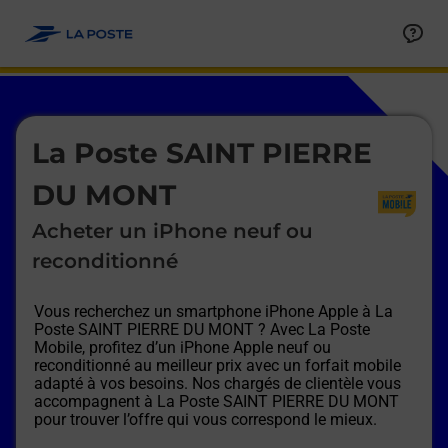
Le lien s'ouvre dans un nouvel onglet
Allez au contenu
Afficher ou masquer la réponse
Afficher ou masquer la réponse
Afficher ou masquer la réponse
Afficher ou masquer la réponse
Afficher ou masquer la réponse
Afficher ou masquer la réponse
Le lien s'ouvre dans un nouvel onglet
La Poste SAINT PIERRE
DU MONT
Acheter un iPhone neuf ou
reconditionné
Vous recherchez un smartphone iPhone Apple à
La
Poste SAINT PIERRE DU MONT
? Avec La Poste
Mobile, profitez d’un iPhone Apple neuf ou
reconditionné au meilleur prix avec un forfait mobile
adapté à vos besoins. Nos chargés de clientèle vous
accompagnent à
La Poste SAINT PIERRE DU MONT
pour trouver l’offre qui vous correspond le mieux.