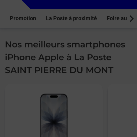
Promotion
La Poste à proximité
Foire aux q
Next
Nos meilleurs smartphones
iPhone Apple à La Poste
SAINT PIERRE DU MONT