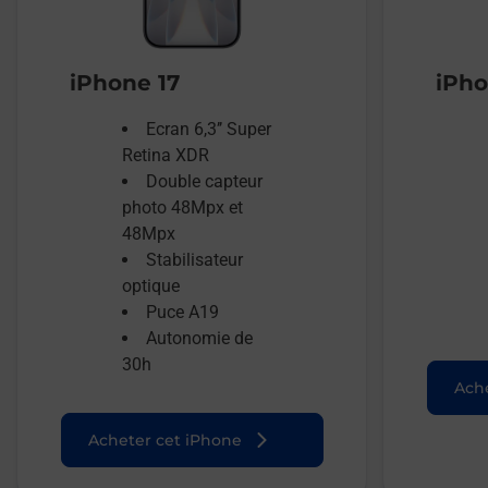
iPhone 17
iPho
Ecran 6,3’’ Super
Retina XDR
Double capteur
photo 48Mpx et
48Mpx
Stabilisateur
optique
Puce A19
Autonomie de
30h
Ache
Acheter cet iPhone