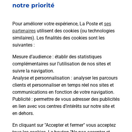
notre priorité
Pour améliorer votre expérience, La Poste et
ses
Questions fréquemment posées
partenaires
utilisent des cookies (ou technologies
similaires). Les finalités des cookies sont les
suivantes :
Quel réseau utilise La Poste Mobile ?
Mesure d’audience
: établir des statistiques
complémentaires sur l’utilisation de nos sites et
suivre la navigation.
Est-ce que je peux garder mon
Analyse et personnalisation
: analyser les parcours
numéro de mobile gratuitement ?
clients et personnaliser en temps réel nos sites et
communications en fonction de votre navigation.
Est-ce que je peux bénéficier de la 5G
Publicité
: permettre de vous adresser des publicités
avec La Poste Mobile ?
en lien avec vos centres d’intérêts sur notre site et
en dehors.
Est-ce que je peux utiliser mon forfait
à l’étranger avec La Poste Mobile ?
En cliquant sur "Accepter et fermer" vous acceptez