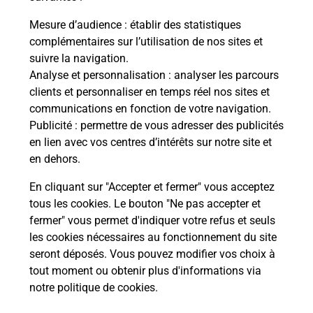
Mesure d’audience
: établir des statistiques
complémentaires sur l’utilisation de nos sites et
Questions fréquemment posées
suivre la navigation.
Analyse et personnalisation
: analyser les parcours
clients et personnaliser en temps réel nos sites et
communications en fonction de votre navigation.
Comment retourner un colis acheté
Publicité
: permettre de vous adresser des publicités
en ligne depuis votre boîte aux lettres
en lien avec vos centres d’intérêts sur notre site et
?
en dehors.
Comment envoyer un colis ou faire un
En cliquant sur "Accepter et fermer" vous acceptez
retour chez un e-commerçant sans se
tous les cookies. Le bouton "Ne pas accepter et
déplacer ?
fermer" vous permet d'indiquer votre refus et seuls
les cookies nécessaires au fonctionnement du site
seront déposés. Vous pouvez modifier vos choix à
Envoyer un petit colis au meilleur
tout moment ou obtenir plus d'informations via
prix ?
notre politique de cookies
.