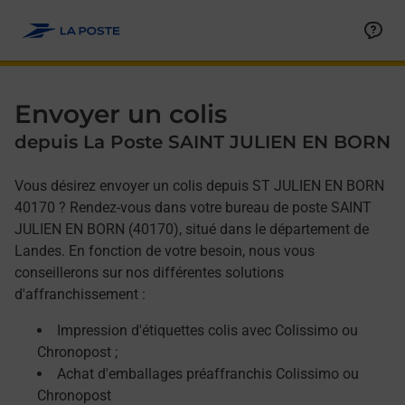
Allez au contenu
Afficher ou masquer la réponse
Afficher ou masquer la réponse
Afficher ou masquer la réponse
Envoyer un colis
depuis La Poste SAINT JULIEN EN BORN
Vous désirez envoyer un colis depuis ST JULIEN EN BORN
40170 ? Rendez-vous dans votre bureau de poste SAINT
JULIEN EN BORN (40170), situé dans le département de
Landes. En fonction de votre besoin, nous vous
conseillerons sur nos différentes solutions
d'affranchissement :
Impression d'étiquettes colis avec Colissimo ou
Chronopost ;
Achat d'emballages préaffranchis Colissimo ou
Chronopost