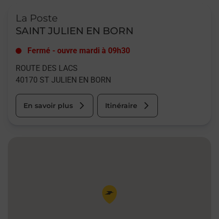
Le lien s'ouvre dans un nouvel onglet
La Poste
SAINT JULIEN EN BORN
Fermé
-
ouvre mardi à
09h30
ROUTE DES LACS
40170
ST JULIEN EN BORN
En savoir plus
Itinéraire
Pin de la carte