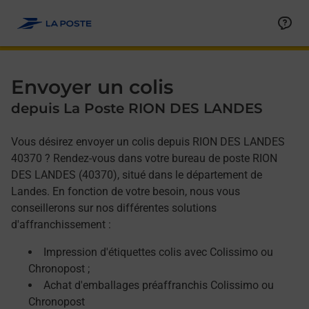
Allez au contenu
Afficher ou masquer la réponse
Afficher ou masquer la réponse
Afficher ou masquer la réponse
Envoyer un colis
depuis La Poste RION DES LANDES
Vous désirez envoyer un colis depuis RION DES LANDES
40370 ? Rendez-vous dans votre bureau de poste RION
DES LANDES (40370), situé dans le département de
Landes. En fonction de votre besoin, nous vous
conseillerons sur nos différentes solutions
d'affranchissement :
Impression d'étiquettes colis avec Colissimo ou
Chronopost ;
Achat d'emballages préaffranchis Colissimo ou
Chronopost