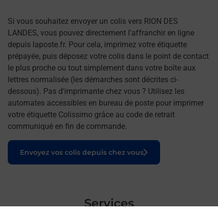
Si vous souhaitez envoyer un colis vers RION DES
LANDES, vous pouvez directement l'affranchir en ligne
depuis laposte.fr. Pour cela, imprimez votre étiquette
prépayée, puis déposez votre colis dans le point de contact
le plus proche ou tout simplement dans votre boîte aux
lettres normalisée (les démarches sont décrites ci-
dessous). Pas d'imprimante chez vous ? Utilisez les
automates accessibles en bureau de poste pour imprimer
votre étiquette Colissimo grâce au code de retrait
communiqué en fin de commande.
Le lien s'ouvre dans un nouvel onglet
Envoyez vos colis depuis chez vous
Services