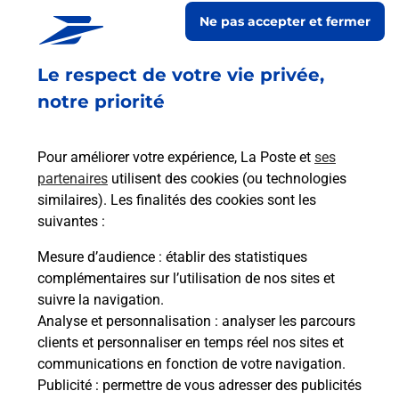
En savoir plus
En sa
Ne pas accepter et fermer
à
Le respect de votre vie privée,
Ach
dent
sui
notre priorité
Vous
de c
télé
Pour améliorer votre expérience, La Poste et
ses
de P
partenaires
utilisent des cookies (ou technologies
similaires). Les finalités des cookies sont les
En
suivantes :
Acheter un iPhone neuf ou reconditionné
Mesure d’audience
: établir des statistiques
Vous recherchez un smartphone pas cher proche
complémentaires sur l’utilisation de nos sites et
de chez vous ? Découvrez notre offre de
suivre la navigation.
téléphones iPhone Apple dans vos bureaux de
Analyse et personnalisation
: analyser les parcours
Poste à RION DES LANDES (40370) !
clients et personnaliser en temps réel nos sites et
communications en fonction de votre navigation.
En savoir plus
Publicité
: permettre de vous adresser des publicités