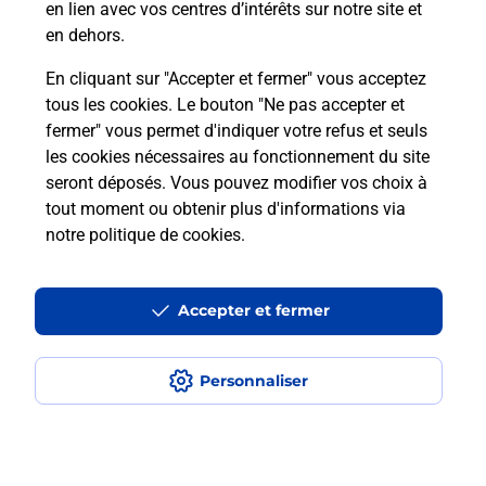
en lien avec vos centres d’intérêts sur notre site et
en dehors.
En cliquant sur "Accepter et fermer" vous acceptez
Questions fréquemment posées
tous les cookies. Le bouton "Ne pas accepter et
fermer" vous permet d'indiquer votre refus et seuls
les cookies nécessaires au fonctionnement du site
Comment retourner un colis acheté
seront déposés. Vous pouvez modifier vos choix à
en ligne depuis votre boîte aux lettres
tout moment ou obtenir plus d'informations via
?
notre politique de cookies
.
Comment envoyer un colis ou faire un
retour chez un e-commerçant sans se
Accepter et fermer
déplacer ?
Personnaliser
Envoyer un petit colis au meilleur
prix ?