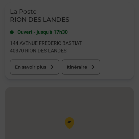
Le lien s'ouvre dans un nouvel onglet
La Poste
RION DES LANDES
Ouvert
-
jusqu'à
17h30
144 AVENUE FREDERIC BASTIAT
40370
RION DES LANDES
En savoir plus
Itinéraire
Pin de la carte