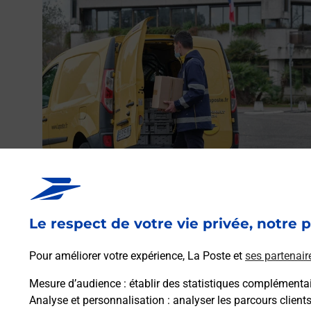
Envoyer un colis
Vous souhaitez envoyer un colis depuis : POMAREZ
(40360) ? Découvrez toutes les solutions proposées pa
Le respect de votre vie privée, notre p
La Poste.
Pour améliorer votre expérience, La Poste et
ses partenair
En savoir plus
Mesure d’audience
: établir des statistiques complémentair
Analyse et personnalisation
: analyser les parcours client