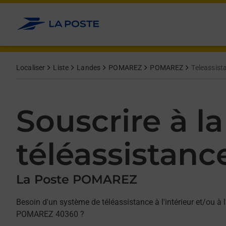
Allez au contenu
Afficher ou masquer la réponse
Afficher ou masquer la réponse
Afficher ou masquer la réponse
Localiser
Liste
Landes
POMAREZ
POMAREZ
Teleassist
Souscrire à la
téléassistanc
La Poste POMAREZ
Besoin d'un système de téléassistance à l'intérieur et/ou à l
POMAREZ 40360 ?