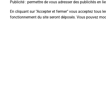
Publicité
: permettre de vous adresser des publicités en lie
En cliquant sur "Accepter et fermer" vous acceptez tous le
fonctionnement du site seront déposés. Vous pouvez modi
Questions fréque
La téléassistance classique avec 
Comment fonctionne la téléassis
Comment est installée la téléassi