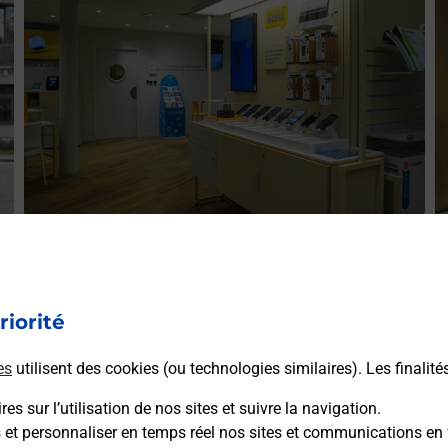
Acheter un iPhone neuf ou reconditionné
A
Vous recherchez un smartphone pas cher proche de chez
V
r
vous ? Découvrez notre offre de téléphones iPhone Apple
riorité
v
dans vos bureaux de Poste à POMAREZ (40360) !
S
es
utilisent des cookies (ou technologies similaires). Les finalité
(
En savoir plus
es sur l’utilisation de nos sites et suivre la navigation.
s et personnaliser en temps réel nos sites et communications en 