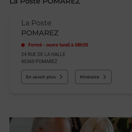
La Poste POMAREZ
Le lien s'ouvre dans un nouvel onglet
La Poste
POMAREZ
Fermé
-
ouvre lundi à
08h30
24 RUE DE LA HALLE
40360
POMAREZ
En savoir plus
Itinéraire