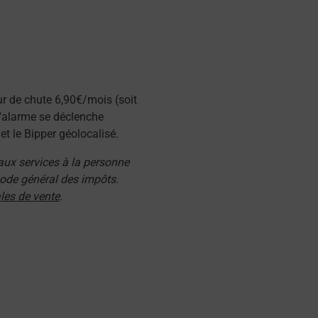
ur de chute 6,90€/mois (soit
l'alarme se déclenche
t le Bipper géolocalisé.
 aux services à la personne
 code général des impôts.
les de vente
.