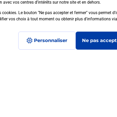
n avec vos centres d’intérêts sur notre site et en dehors.
s cookies. Le bouton "Ne pas accepter et fermer" vous permet d'i
fier vos choix à tout moment ou obtenir plus d'informations vi
mment posées
Personnaliser
Ne pas accept
médaillon d’alarme qu’est ce que c’est
tance classique ?
stance classique ?