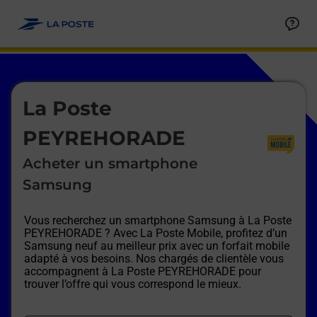
Le lien s'ouvre dans un nouvel onglet
Allez au contenu
Afficher ou masquer la réponse
Afficher ou masquer la réponse
Afficher ou masquer la réponse
Afficher ou masquer la réponse
Afficher ou masquer la réponse
Afficher ou masquer la réponse
Le lien s'ouvre dans un nouvel onglet
La Poste
PEYREHORADE
Acheter un smartphone
Samsung
Vous recherchez un smartphone Samsung à
La Poste
PEYREHORADE
? Avec La Poste Mobile, profitez d’un
Samsung neuf au meilleur prix avec un forfait mobile
adapté à vos besoins. Nos chargés de clientèle vous
accompagnent à
La Poste PEYREHORADE
pour
trouver l’offre qui vous correspond le mieux.