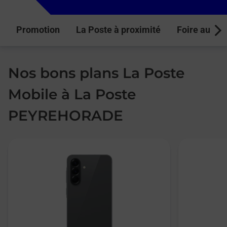
Promotion
La Poste à proximité
Foire aux q
Next
Nos bons plans La Poste
Mobile à La Poste
PEYREHORADE