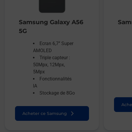
Samsung Galaxy A56
Sams
5G
Ecran 6,7’’ Super
AMOLED
Triple capteur :
50Mpx, 12Mpx,
5Mpx
Fonctionnalités
IA
Stockage de 8Go
Ache
Acheter ce Samsung