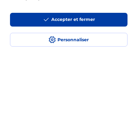
Fermé
-
jusqu'à
09h00
59 RUE DU GENERAL LABAT
Accepter et fermer
40350
POUILLON
En savoir plus
Personnaliser
Malin !
La Poste
en ligne
Ouvert 24h/24
En savoir plus
Recherchez un autre point de contact