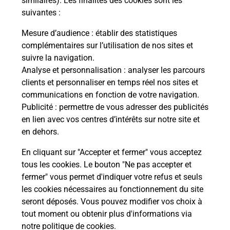
similaires). Les finalités des cookies sont les
suivantes :
La Poste à proximité
Mesure d’audience
: établir des statistiques
complémentaires sur l’utilisation de nos sites et
suivre la navigation.
Analyse et personnalisation
: analyser les parcours
La Poste
clients et personnaliser en temps réel nos sites et
BIDACHE
communications en fonction de votre navigation.
Fermé
-
jusqu'à
08h30
Publicité
: permettre de vous adresser des publicités
en lien avec vos centres d’intérêts sur notre site et
75 ROUTE DE SAINT PALAIS
en dehors.
64520
BIDACHE
En cliquant sur "Accepter et fermer" vous acceptez
En savoir plus
tous les cookies. Le bouton "Ne pas accepter et
fermer" vous permet d'indiquer votre refus et seuls
les cookies nécessaires au fonctionnement du site
La Poste
seront déposés. Vous pouvez modifier vos choix à
POUILLON
tout moment ou obtenir plus d'informations via
notre politique de cookies
.