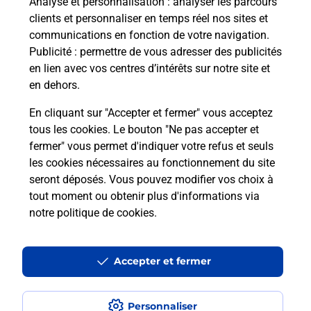
Analyse et personnalisation
: analyser les parcours
clients et personnaliser en temps réel nos sites et
communications en fonction de votre navigation.
Questions fréquemment posées
Publicité
: permettre de vous adresser des publicités
en lien avec vos centres d’intérêts sur notre site et
en dehors.
Quel réseau utilise La Poste Mobile ?
En cliquant sur "Accepter et fermer" vous acceptez
tous les cookies. Le bouton "Ne pas accepter et
Est-ce que je peux garder mon
fermer" vous permet d'indiquer votre refus et seuls
numéro de mobile gratuitement ?
les cookies nécessaires au fonctionnement du site
seront déposés. Vous pouvez modifier vos choix à
tout moment ou obtenir plus d'informations via
Est-ce que je peux bénéficier de la 5G
avec La Poste Mobile ?
notre politique de cookies
.
Est-ce que je peux utiliser mon forfait
Accepter et fermer
à l’étranger avec La Poste Mobile ?
Est-ce que je peux payer mon
Personnaliser