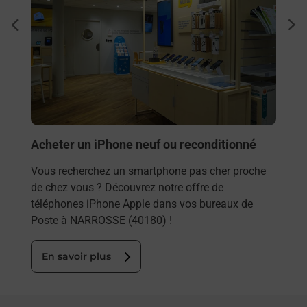
Envo
dent
sui
Vous
rieur
NARR
ez
solu
ste à
En
Acheter un iPhone neuf ou reconditionné
Vous recherchez un smartphone pas cher proche
de chez vous ? Découvrez notre offre de
téléphones iPhone Apple dans vos bureaux de
Poste à NARROSSE (40180) !
En savoir plus