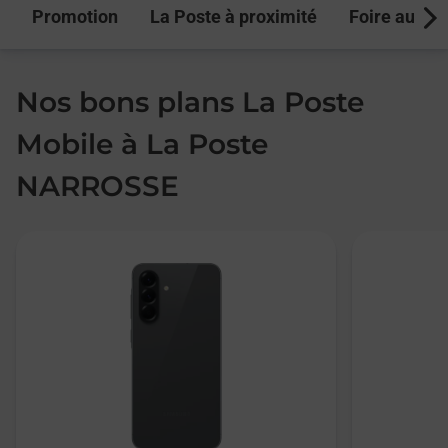
Promotion
La Poste à proximité
Foire aux q
Next
Nos bons plans La Poste
Mobile à La Poste
NARROSSE