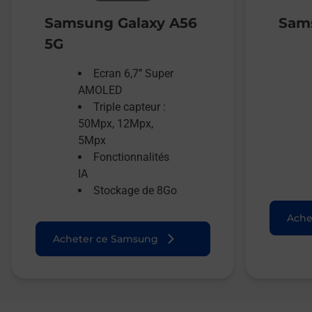
Samsung Galaxy A56
Sams
5G
Ecran 6,7’’ Super
AMOLED
Triple capteur :
50Mpx, 12Mpx,
5Mpx
Fonctionnalités
IA
Stockage de 8Go
Ache
Acheter ce Samsung