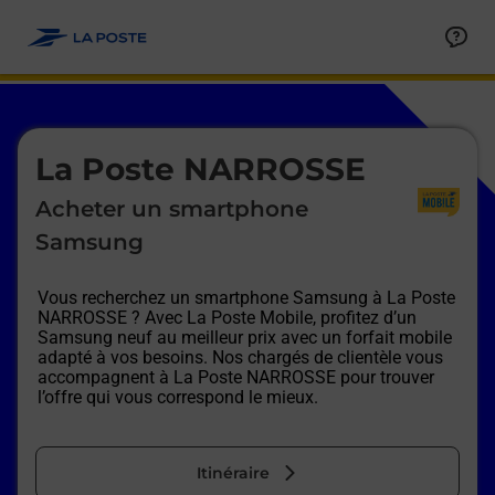
Le lien s'ouvre dans un nouvel onglet
Allez au contenu
Afficher ou masquer la réponse
Afficher ou masquer la réponse
Afficher ou masquer la réponse
Afficher ou masquer la réponse
Afficher ou masquer la réponse
Afficher ou masquer la réponse
Le lien s'ouvre dans un nouvel onglet
La Poste NARROSSE
Acheter un smartphone
Samsung
Vous recherchez un smartphone Samsung à
La Poste
NARROSSE
? Avec La Poste Mobile, profitez d’un
Samsung neuf au meilleur prix avec un forfait mobile
adapté à vos besoins. Nos chargés de clientèle vous
accompagnent à
La Poste NARROSSE
pour trouver
l’offre qui vous correspond le mieux.
Itinéraire