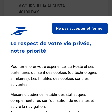
6 COURS JULIA AUGUSTA
40100
DAX
En savoir plus
Ne pas accepter et fermer
Malin !
Le respect de votre vie privée,
notre priorité
La Poste
en ligne
Pour améliorer votre expérience, La Poste et
ses
Ouvert 24h/24
partenaires
utilisent des cookies (ou technologies
similaires). Les finalités des cookies sont les
En savoir plus
suivantes :
Mesure d’audience
: établir des statistiques
complémentaires sur l’utilisation de nos sites et
Recherchez un autre point de contact
suivre la navigation.