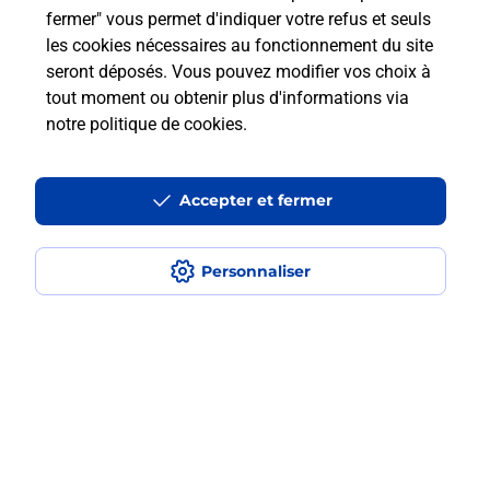
En savoir plus
fermer" vous permet d'indiquer votre refus et seuls
les cookies nécessaires au fonctionnement du site
seront déposés. Vous pouvez modifier vos choix à
La Poste
tout moment ou obtenir plus d'informations via
SAINT PIERRE DU MONT
notre politique de cookies
.
Fermé
-
jusqu'à
09h00
Accepter et fermer
280 RUE DE LA PROVENCE
40280
ST PIERRE DU MONT
Personnaliser
En savoir plus
Malin !
La Poste
en ligne
Ouvert 24h/24