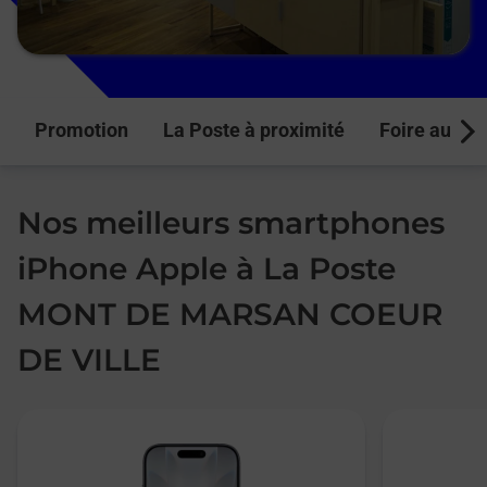
Promotion
La Poste à proximité
Foire aux q
Next
Nos meilleurs smartphones
iPhone Apple à La Poste
MONT DE MARSAN COEUR
DE VILLE