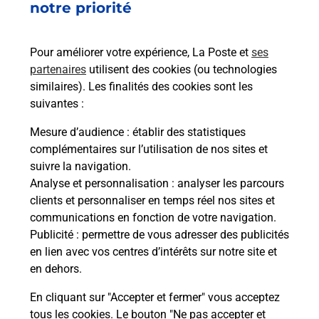
notre priorité
Poste.
En savoir plus
Pour améliorer votre expérience, La Poste et
ses
partenaires
utilisent des cookies (ou technologies
similaires). Les finalités des cookies sont les
suivantes :
La Poste à proximité
Mesure d’audience
: établir des statistiques
complémentaires sur l’utilisation de nos sites et
suivre la navigation.
La Poste
Analyse et personnalisation
: analyser les parcours
clients et personnaliser en temps réel nos sites et
MONT DE MARSAN SAINT JEAN
communications en fonction de votre navigation.
D'AOUT
Publicité
: permettre de vous adresser des publicités
Fermé
-
jusqu'à
09h00
en lien avec vos centres d’intérêts sur notre site et
en dehors.
2 AVENUE DE SABRES
40000
MONT DE MARSAN
En cliquant sur "Accepter et fermer" vous acceptez
tous les cookies. Le bouton "Ne pas accepter et