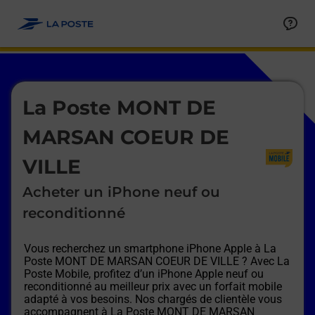
Le lien s'ouvre dans un nouvel onglet
Allez au contenu
Afficher ou masquer la réponse
Afficher ou masquer la réponse
Afficher ou masquer la réponse
Afficher ou masquer la réponse
Afficher ou masquer la réponse
Afficher ou masquer la réponse
Le lien s'ouvre dans un nouvel onglet
La Poste MONT DE
MARSAN COEUR DE
VILLE
Acheter un iPhone neuf ou
reconditionné
Vous recherchez un smartphone iPhone Apple à
La
Poste MONT DE MARSAN COEUR DE VILLE
? Avec La
Poste Mobile, profitez d’un iPhone Apple neuf ou
reconditionné au meilleur prix avec un forfait mobile
adapté à vos besoins. Nos chargés de clientèle vous
accompagnent à
La Poste MONT DE MARSAN