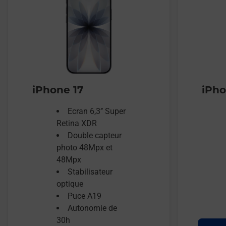
iPhone 17
iPho
Ecran 6,3’’ Super
Retina XDR
Double capteur
photo 48Mpx et
48Mpx
Stabilisateur
optique
Puce A19
Autonomie de
30h