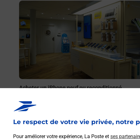
En savoir plus
Acheter un iPhone neuf ou reconditionné
Vous recherchez un smartphone pas cher proche de ch
vous ? Découvrez notre offre de téléphones iPhone App
dans vos bureaux de Poste à LABRIT (40420) !
Le respect de votre vie privée, notre p
En savoir plus
Pour améliorer votre expérience, La Poste et
ses partenair