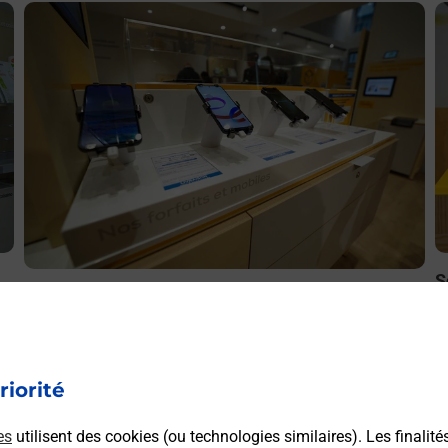
En savoir plus
E
S
Acheter un smartphone Samsung
ez
B
Vous recherchez un smartphone pas cher proche de chez
le
à
vous ? Découvrez notre offre de téléphones mobiles
t
Samsung dans vos bureaux de Poste à LABRIT (40420) !
riorité
es
utilisent des cookies (ou technologies similaires). Les finalité
En savoir plus