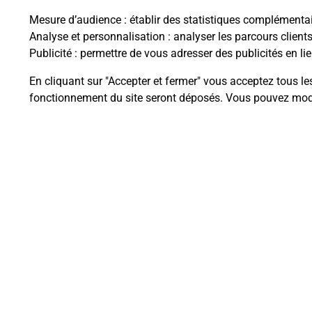
Mesure d’audience
: établir des statistiques complémentair
Analyse et personnalisation
: analyser les parcours client
Publicité
: permettre de vous adresser des publicités en lie
Questions fréque
En cliquant sur "Accepter et fermer" vous acceptez tous le
fonctionnement du site seront déposés. Vous pouvez modi
Comment retourner un colis achet
Comment envoyer un colis ou fai
Envoyer un petit colis au meilleur