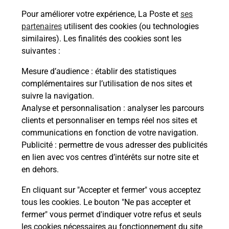
Pour améliorer votre expérience, La Poste et
ses
Quel réseau utilise La Poste Mobile ?
partenaires
utilisent des cookies (ou technologies
similaires). Les finalités des cookies sont les
suivantes :
Est-ce que je peux garder mon
numéro de mobile gratuitement ?
Mesure d’audience
: établir des statistiques
complémentaires sur l’utilisation de nos sites et
Est-ce que je peux bénéficier de la 5G
suivre la navigation.
avec La Poste Mobile ?
Analyse et personnalisation
: analyser les parcours
clients et personnaliser en temps réel nos sites et
communications en fonction de votre navigation.
Est-ce que je peux utiliser mon forfait
Publicité
: permettre de vous adresser des publicités
à l’étranger avec La Poste Mobile ?
en lien avec vos centres d’intérêts sur notre site et
en dehors.
Est-ce que je peux payer mon iPhone
en plusieurs fois avec La Poste Mobile
En cliquant sur "Accepter et fermer" vous acceptez
?
tous les cookies. Le bouton "Ne pas accepter et
fermer" vous permet d'indiquer votre refus et seuls
les cookies nécessaires au fonctionnement du site
Est-ce que je peux assurer mon