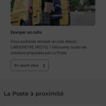
ez
de c
ste à
télé
de P
En
Envoyer un colis
Vous souhaitez envoyer un colis depuis :
LABOUHEYRE (40210) ? Découvrez toutes les
solutions proposées par La Poste.
En savoir plus
La Poste à proximité