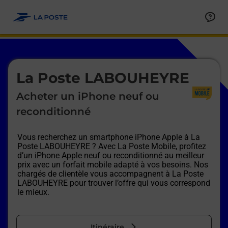
Le lien s'ouvre dans un nouvel onglet
Allez au contenu
Afficher ou masquer la réponse
Afficher ou masquer la réponse
Afficher ou masquer la réponse
Afficher ou masquer la réponse
Afficher ou masquer la réponse
Afficher ou masquer la réponse
Le lien s'ouvre dans un nouvel onglet
La Poste LABOUHEYRE
Acheter un iPhone neuf ou
reconditionné
Vous recherchez un smartphone iPhone Apple à
La
Poste LABOUHEYRE
? Avec La Poste Mobile, profitez
d’un iPhone Apple neuf ou reconditionné au meilleur
prix avec un forfait mobile adapté à vos besoins. Nos
chargés de clientèle vous accompagnent à
La Poste
LABOUHEYRE
pour trouver l’offre qui vous correspond
le mieux.
Itinéraire