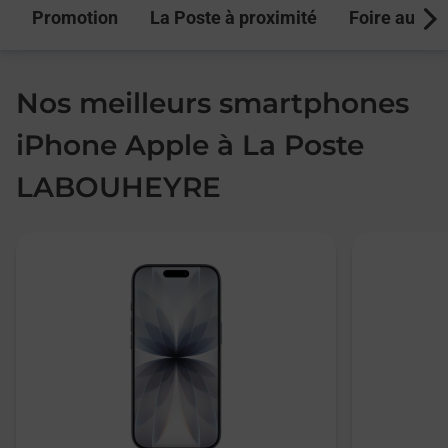
Promotion
La Poste à proximité
Foire aux q
Next
Nos meilleurs smartphones
iPhone Apple à La Poste
LABOUHEYRE