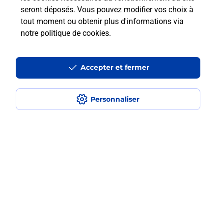
seront déposés. Vous pouvez modifier vos choix à
iPhone ?
tout moment ou obtenir plus d'informations via
notre politique de cookies
.
Localiser
Liste
Landes
LABOUHEYRE
LABOUHEYRE
Acheter un iPhone neuf ou reconditionné
Accepter et fermer
Personnaliser
Plan du site
Accessibilité : partiellement conforme
Conditions contractuelles
Mentions légales
Données personnelles et cookies