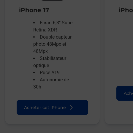
iPhone 17
iPho
Ecran 6,3’’ Super
Retina XDR
Double capteur
photo 48Mpx et
48Mpx
Stabilisateur
optique
Puce A19
Autonomie de
30h
Ache
Acheter cet iPhone