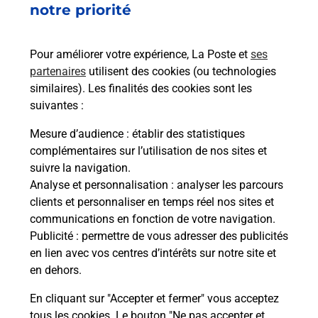
notre priorité
rieur
Vous
ez
de c
ste à
télé
Pour améliorer votre expérience, La Poste et
ses
de P
partenaires
utilisent des cookies (ou technologies
similaires). Les finalités des cookies sont les
En
suivantes :
Acheter un iPhone neuf ou reconditionné
Mesure d’audience
: établir des statistiques
Vous recherchez un smartphone pas cher proche
complémentaires sur l’utilisation de nos sites et
de chez vous ? Découvrez notre offre de
suivre la navigation.
téléphones iPhone Apple dans vos bureaux de
Analyse et personnalisation
: analyser les parcours
Poste à GABARRET (40310) !
clients et personnaliser en temps réel nos sites et
communications en fonction de votre navigation.
En savoir plus
Publicité
: permettre de vous adresser des publicités
en lien avec vos centres d’intérêts sur notre site et
en dehors.
En cliquant sur "Accepter et fermer" vous acceptez
Questions fréquemment posées
tous les cookies. Le bouton "Ne pas accepter et