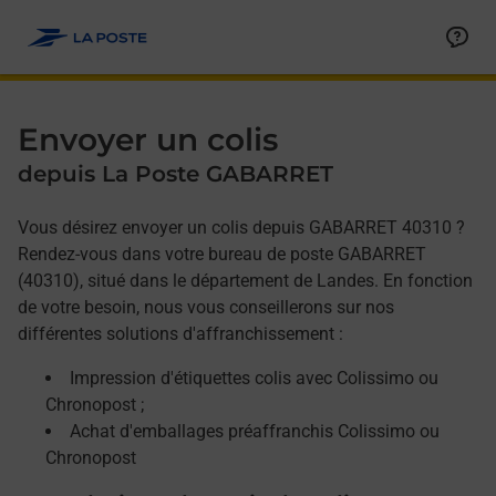
Allez au contenu
Afficher ou masquer la réponse
Afficher ou masquer la réponse
Afficher ou masquer la réponse
Envoyer un colis
depuis La Poste GABARRET
Vous désirez envoyer un colis depuis GABARRET 40310 ?
Rendez-vous dans votre bureau de poste GABARRET
(40310), situé dans le département de Landes. En fonction
de votre besoin, nous vous conseillerons sur nos
différentes solutions d'affranchissement :
Impression d'étiquettes colis avec Colissimo ou
Chronopost ;
Achat d'emballages préaffranchis Colissimo ou
Chronopost