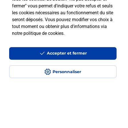
fermer" vous permet d'indiquer votre refus et seuls
les cookies nécessaires au fonctionnement du site
Comment retourner un colis acheté
seront déposés. Vous pouvez modifier vos choix à
en ligne depuis votre boîte aux lettres
tout moment ou obtenir plus d'informations via
?
notre politique de cookies
.
Comment envoyer un colis ou faire un
retour chez un e-commerçant sans se
Accepter et fermer
déplacer ?
Personnaliser
Envoyer un petit colis au meilleur
prix ?
Localiser
Liste
Landes
GABARRET
GABARRET
Envoi de colis