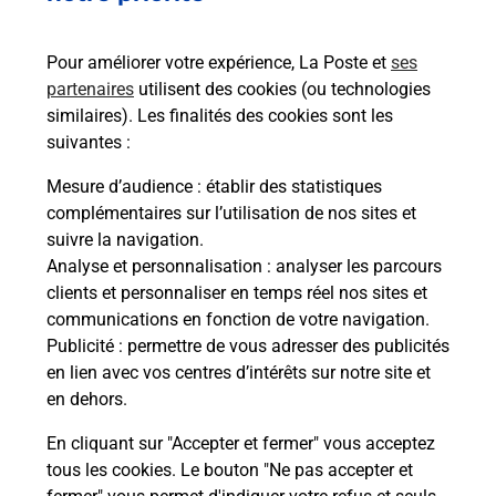
Combien coûte l'examen du code de
Pour améliorer votre expérience, La Poste et
ses
la route ?
partenaires
utilisent des cookies (ou technologies
similaires). Les finalités des cookies sont les
Comment s'inscrire au code de la
suivantes :
route ?
Mesure d’audience
: établir des statistiques
complémentaires sur l’utilisation de nos sites et
Comment avoir les résultats du code
suivre la navigation.
de la route ?
Analyse et personnalisation
: analyser les parcours
clients et personnaliser en temps réel nos sites et
Combien de temps dure l'examen du
communications en fonction de votre navigation.
code de la route ?
Publicité
: permettre de vous adresser des publicités
en lien avec vos centres d’intérêts sur notre site et
en dehors.
Combien de fautes pour le code de la
route ?
En cliquant sur "Accepter et fermer" vous acceptez
tous les cookies. Le bouton "Ne pas accepter et