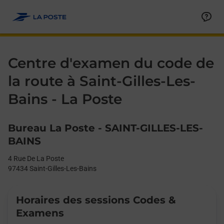
Le lien s'ouvre dans un nouvel onglet
Allez au contenu
Day of the Week
Get directions to La Poste - Centre d’examen du code de la route
Afficher ou masquer la réponse
Afficher ou masquer la réponse
Afficher ou masquer la réponse
Afficher ou masquer la réponse
Afficher ou masquer la réponse
Afficher ou masquer la réponse
Afficher ou masquer la réponse
Afficher ou masquer la réponse
Afficher ou masquer la réponse
Afficher ou masquer le contenu
Hours
Centre d'examen du code de
la route à Saint-Gilles-Les-
Bains - La Poste
Bureau La Poste - SAINT-GILLES-LES-
BAINS
4 Rue De La Poste
97434
Saint-Gilles-Les-Bains
Horaires des sessions Codes &
Examens