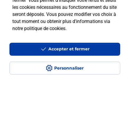
fermer" vous permet d'indiquer votre refus et seuls
les cookies nécessaires au fonctionnement du site
seront déposés. Vous pouvez modifier vos choix à
tout moment ou obtenir plus d'informations via
En Savoir Plus sur Saint-Gilles-
notre politique de cookies
.
Les-Bains
Accepter et fermer
Localiser
Liste
La Réunion
ST PAUL
Personnaliser
ST GILLES LES BAINS
Code de la Route
Plan du site
Accessibilité : partiellement conforme
Conditions contractuelles