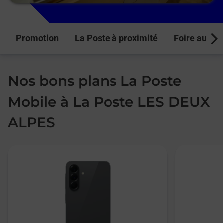
Promotion
La Poste à proximité
Foire aux q
Next
Nos bons plans La Poste
Mobile à La Poste LES DEUX
ALPES