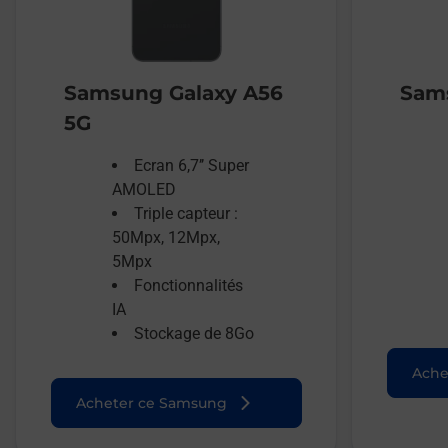
Samsung Galaxy A56
Sams
5G
Ecran 6,7’’ Super
AMOLED
Triple capteur :
50Mpx, 12Mpx,
5Mpx
Fonctionnalités
IA
Stockage de 8Go
Ache
Acheter ce Samsung