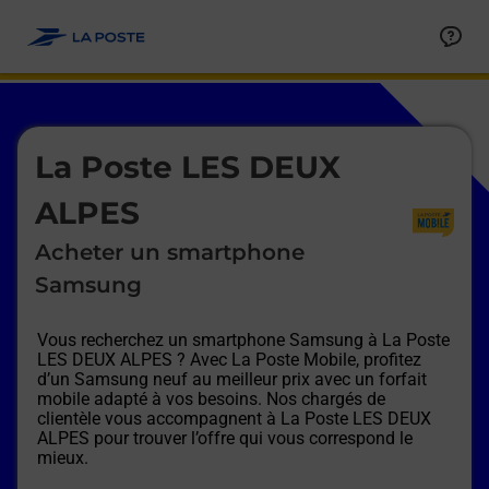
Le lien s'ouvre dans un nouvel onglet
Allez au contenu
Afficher ou masquer la réponse
Afficher ou masquer la réponse
Afficher ou masquer la réponse
Afficher ou masquer la réponse
Afficher ou masquer la réponse
Afficher ou masquer la réponse
Le lien s'ouvre dans un nouvel onglet
La Poste LES DEUX
ALPES
Acheter un smartphone
Samsung
Vous recherchez un smartphone Samsung à
La Poste
LES DEUX ALPES
? Avec La Poste Mobile, profitez
d’un Samsung neuf au meilleur prix avec un forfait
mobile adapté à vos besoins. Nos chargés de
clientèle vous accompagnent à
La Poste LES DEUX
ALPES
pour trouver l’offre qui vous correspond le
mieux.