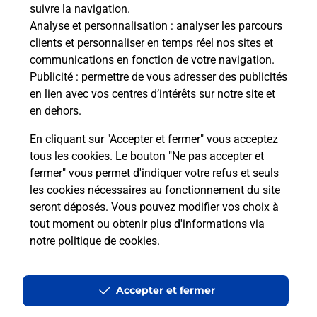
suivre la navigation.
Analyse et personnalisation
: analyser les parcours
clients et personnaliser en temps réel nos sites et
Questions fréquemment posées
communications en fonction de votre navigation.
Publicité
: permettre de vous adresser des publicités
en lien avec vos centres d’intérêts sur notre site et
en dehors.
Quel réseau utilise La Poste Mobile ?
En cliquant sur "Accepter et fermer" vous acceptez
Est-ce que je peux garder mon
tous les cookies. Le bouton "Ne pas accepter et
numéro de mobile gratuitement ?
fermer" vous permet d'indiquer votre refus et seuls
les cookies nécessaires au fonctionnement du site
seront déposés. Vous pouvez modifier vos choix à
Est-ce que je peux bénéficier de la 5G
avec La Poste Mobile ?
tout moment ou obtenir plus d'informations via
notre politique de cookies
.
Est-ce que je peux utiliser mon forfait
à l’étranger avec La Poste Mobile ?
Accepter et fermer