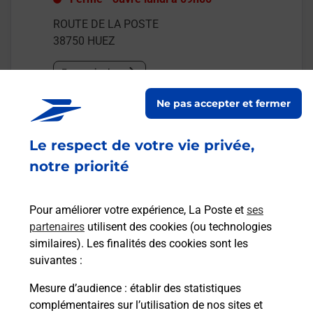
ROUTE DE LA POSTE
38750
HUEZ
En savoir plus
Ne pas accepter et fermer
Malin !
Le respect de votre vie privée,
La Poste
notre priorité
en ligne
Ouvert 24h/24
Pour améliorer votre expérience, La Poste et
ses
partenaires
utilisent des cookies (ou technologies
En savoir plus
similaires). Les finalités des cookies sont les
suivantes :
Mesure d’audience
: établir des statistiques
Recherchez un autre point de contact
complémentaires sur l’utilisation de nos sites et