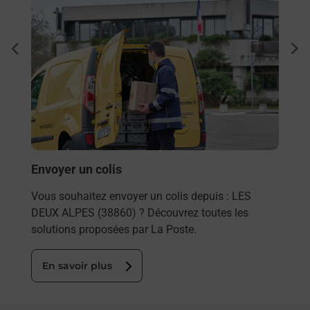
En savoir plus
En sa
Ache
dent
sui
rieur
Vous
ez
de c
ste à
télé
Post
En
Envoyer un colis
Vous souhaitez envoyer un colis depuis : LES
DEUX ALPES (38860) ? Découvrez toutes les
solutions proposées par La Poste.
En savoir plus