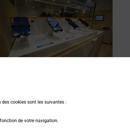
cheter un smartphone Samsung
ous recherchez un smartphone pas cher proche de chez
ous ? Découvrez notre offre de téléphones mobiles
s des cookies sont les suivantes :
amsung dans vos bureaux de Poste à LES ABRETS EN
AUPHINE (38490) !
fonction de votre navigation.
En savoir plus