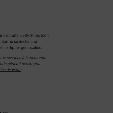
ur de chute 6,90€/mois (soit
l'alarme se déclenche
t le Bipper géolocalisé.
 aux services à la personne
 code général des impôts.
les de vente
.