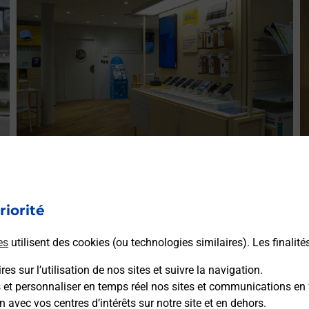
Acheter un iPhone neuf ou reconditionné
A
Vous recherchez un smartphone pas cher proche de chez
riorité
V
s
vous ? Découvrez notre offre de téléphones iPhone Apple
v
dans vos bureaux de Poste à LES ABRETS EN
es
utilisent des cookies (ou technologies similaires). Les finalité
S
DAUPHINE (38490) !
D
es sur l’utilisation de nos sites et suivre la navigation.
s et personnaliser en temps réel nos sites et communications en 
En savoir plus
n avec vos centres d’intérêts sur notre site et en dehors.