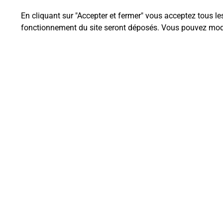
En cliquant sur "Accepter et fermer" vous acceptez tous le
fonctionnement du site seront déposés. Vous pouvez modi
Questions fréque
La téléassistance classique avec 
Comment fonctionne la téléassis
Comment est installée la téléassi