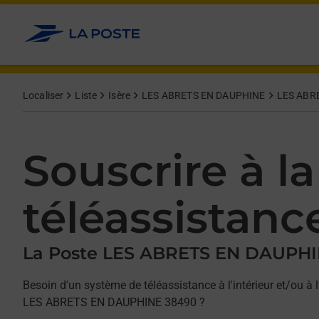
Allez au contenu
Afficher ou masquer la réponse
Afficher ou masquer la réponse
Afficher ou masquer la réponse
Localiser
Liste
Isère
LES ABRETS EN DAUPHINE
LES ABR
Souscrire à la
téléassistanc
La Poste LES ABRETS EN DAUPH
Besoin d'un système de téléassistance à l'intérieur et/ou à l
LES ABRETS EN DAUPHINE 38490 ?