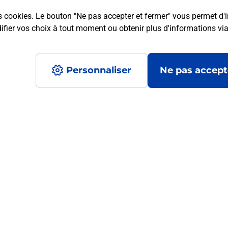
s cookies. Le bouton "Ne pas accepter et fermer" vous permet d'i
fier vos choix à tout moment ou obtenir plus d'informations vi
mment posées
Personnaliser
Ne pas accept
médaillon d’alarme qu’est ce que c’est
tance classique ?
stance classique ?