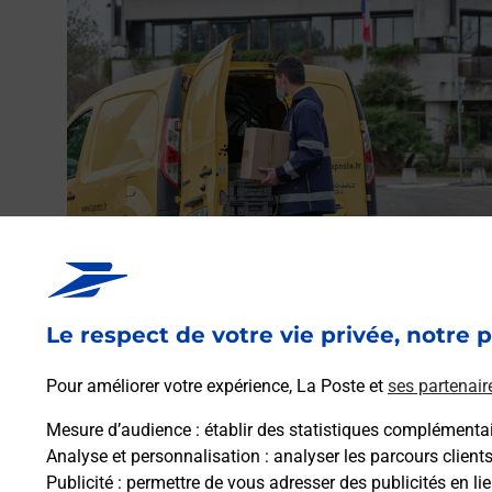
Envoyer un colis
Vous souhaitez envoyer un colis depuis : LES ABRETS
Le respect de votre vie privée, notre p
EN DAUPHINE (38490) ? Découvrez toutes les solution
proposées par La Poste.
Pour améliorer votre expérience, La Poste et
ses partenair
Mesure d’audience
: établir des statistiques complémentair
En savoir plus
Analyse et personnalisation
: analyser les parcours client
Publicité
: permettre de vous adresser des publicités en lie