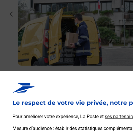
cédent
BLE
otre
Envoyer un colis
Vous souhaitez envoyer un colis depuis : GRENOBLE
FOCH (38100) ? Découvrez toutes les solutions
proposées par La Poste.
Le respect de votre vie privée, notre p
En savoir plus
Pour améliorer votre expérience, La Poste et
ses partenair
Mesure d’audience
: établir des statistiques complémentair