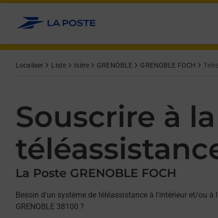
Allez au contenu
Afficher ou masquer la réponse
Afficher ou masquer la réponse
Afficher ou masquer la réponse
Localiser
Liste
Isère
GRENOBLE
GRENOBLE FOCH
Tele
Souscrire à la
téléassistanc
La Poste GRENOBLE FOCH
Besoin d'un système de téléassistance à l'intérieur et/ou à l
GRENOBLE 38100 ?