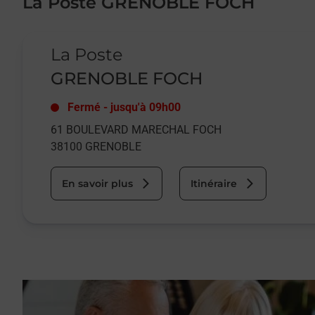
La Poste GRENOBLE FOCH
Le lien s'ouvre dans un nouvel onglet
La Poste
GRENOBLE FOCH
Fermé
-
jusqu'à
09h00
61 BOULEVARD MARECHAL FOCH
38100
GRENOBLE
En savoir plus
Itinéraire