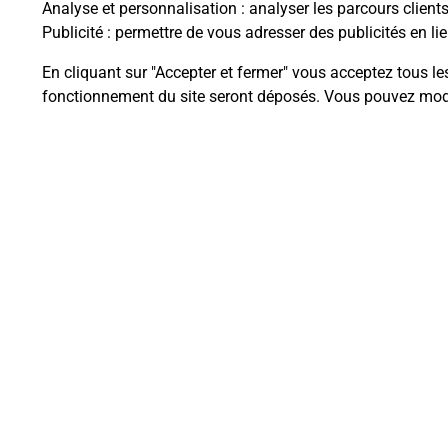
Analyse et personnalisation
: analyser les parcours client
Publicité
: permettre de vous adresser des publicités en lie
En cliquant sur "Accepter et fermer" vous acceptez tous le
Questions fréque
fonctionnement du site seront déposés. Vous pouvez modi
La téléassistance classique avec 
Comment fonctionne la téléassis
Comment est installée la téléassi