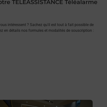
 votre TELEASSISTANCE Téléalarme
ous intéressent ? Sachez qu'il est tout à fait possible de
rez en détails nos formules et modalités de souscription :
n savoir plus
En savo