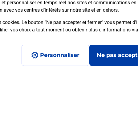
s et personnaliser en temps réel nos sites et communications en 
n avec vos centres d’intérêts sur notre site et en dehors.
s cookies. Le bouton "Ne pas accepter et fermer" vous permet d'i
mment posées
fier vos choix à tout moment ou obtenir plus d'informations vi
Personnaliser
Ne pas accept
médaillon d’alarme qu’est ce que c’est
tance classique ?
stance classique ?