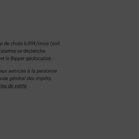
ur de chute 6,90€/mois (soit
l'alarme se déclenche
t le Bipper géolocalisé.
 aux services à la personne
 code général des impôts.
les de vente
.