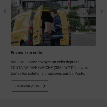
Ach
dent
sui
 auto
Vous
if
de c
) ?
télé
de P
En
Envoyer un colis
Vous souhaitez envoyer un colis depuis :
FONTAINE RIVE GAUCHE (38600) ? Découvrez
toutes les solutions proposées par La Poste.
En savoir plus