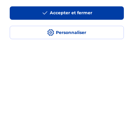
en plusieurs fois avec La Poste Mobile
?
Accepter et fermer
Est-ce que je peux assurer mon
iPhone ?
Personnaliser
Localiser
Liste
Isère
FONTAINE
FONTAINE RIVE GAUCHE
Acheter un iPhone neuf ou reconditionné
Plan du site
Accessibilité : partiellement conforme
Conditions contractuelles