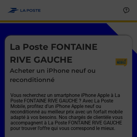
Le lien s'ouvre dans un nouvel onglet
Allez au contenu
Afficher ou masquer la réponse
Afficher ou masquer la réponse
Afficher ou masquer la réponse
Afficher ou masquer la réponse
Afficher ou masquer la réponse
Afficher ou masquer la réponse
Le lien s'ouvre dans un nouvel onglet
La Poste FONTAINE
RIVE GAUCHE
Acheter un iPhone neuf ou
reconditionné
Vous recherchez un smartphone iPhone Apple à
La
Poste FONTAINE RIVE GAUCHE
? Avec La Poste
Mobile, profitez d’un iPhone Apple neuf ou
reconditionné au meilleur prix avec un forfait mobile
adapté à vos besoins. Nos chargés de clientèle vous
accompagnent à
La Poste FONTAINE RIVE GAUCHE
pour trouver l’offre qui vous correspond le mieux.