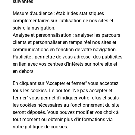
suivantes :
Mesure d’audience
: établir des statistiques
Questions fréquemment posées
complémentaires sur l’utilisation de nos sites et
suivre la navigation.
Analyse et personnalisation
: analyser les parcours
Quel réseau utilise La Poste Mobile ?
clients et personnaliser en temps réel nos sites et
communications en fonction de votre navigation.
Publicité
: permettre de vous adresser des publicités
Est-ce que je peux garder mon
en lien avec vos centres d’intérêts sur notre site et
numéro de mobile gratuitement ?
en dehors.
Est-ce que je peux bénéficier de la 5G
En cliquant sur "Accepter et fermer" vous acceptez
avec La Poste Mobile ?
tous les cookies. Le bouton "Ne pas accepter et
fermer" vous permet d'indiquer votre refus et seuls
les cookies nécessaires au fonctionnement du site
Est-ce que je peux utiliser mon forfait
à l’étranger avec La Poste Mobile ?
seront déposés. Vous pouvez modifier vos choix à
tout moment ou obtenir plus d'informations via
notre politique de cookies
.
Est-ce que je peux payer mon iPhone