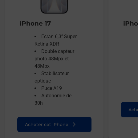
iPhone 17
iPho
Ecran 6,3’’ Super
Retina XDR
Double capteur
photo 48Mpx et
48Mpx
Stabilisateur
optique
Puce A19
Autonomie de
30h
Ache
Acheter cet iPhone