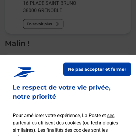
16 PLACE SAINT BRUNO
38000
GRENOBLE
En savoir plus
Malin !
La Poste
en ligne
Ne pas accepter et fermer
Ouvert 24h/24
Le respect de votre vie privée,
notre priorité
En savoir plus
Pour améliorer votre expérience, La Poste et
ses
Recherchez un autre point de contact
partenaires
utilisent des cookies (ou technologies
similaires). Les finalités des cookies sont les