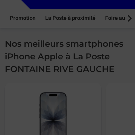
Promotion
La Poste à proximité
Foire aux q
Next
Nos meilleurs smartphones
iPhone Apple à La Poste
FONTAINE RIVE GAUCHE