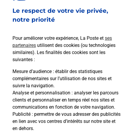
à
Le respect de votre vie privée,
Code
dent
sui
ée
notre priorité
Vous
ou m
(381
Pour améliorer votre expérience, La Poste et
ses
partenaires
utilisent des cookies (ou technologies
En
similaires). Les finalités des cookies sont les
suivantes :
Souscrire à la téléassistance
Mesure d’audience
: établir des statistiques
Besoin d’un système de téléassistance à l’intérieur
complémentaires sur l’utilisation de nos sites et
et/ou à l’extérieur de votre domicile ? Découvrez
suivre la navigation.
les offres téléalarme dans votre bureau de Poste à
Analyse et personnalisation
: analyser les parcours
ECHIROLLES JEAN JAURES.
clients et personnaliser en temps réel nos sites et
communications en fonction de votre navigation.
En savoir plus
Publicité
: permettre de vous adresser des publicités
en lien avec vos centres d’intérêts sur notre site et
en dehors.