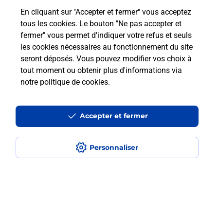
En cliquant sur "Accepter et fermer" vous acceptez
Questions fréquemment posées
tous les cookies. Le bouton "Ne pas accepter et
fermer" vous permet d'indiquer votre refus et seuls
les cookies nécessaires au fonctionnement du site
Comment retourner un colis acheté
seront déposés. Vous pouvez modifier vos choix à
en ligne depuis votre boîte aux lettres
tout moment ou obtenir plus d'informations via
?
notre politique de cookies
.
Comment envoyer un colis ou faire un
retour chez un e-commerçant sans se
Accepter et fermer
déplacer ?
Personnaliser
Envoyer un petit colis au meilleur
prix ?
Localiser
Liste
Isère
ECHIROLLES