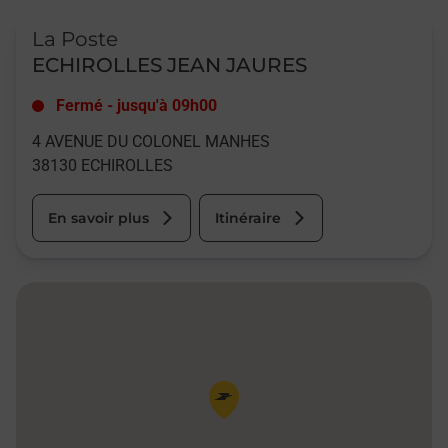
Le lien s'ouvre dans un nouvel onglet
La Poste
ECHIROLLES JEAN JAURES
Fermé
-
jusqu'à
09h00
4 AVENUE DU COLONEL MANHES
38130
ECHIROLLES
En savoir plus
Itinéraire
Pin de la carte