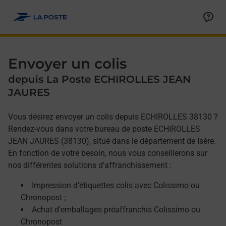
Allez au contenu
Afficher ou masquer la réponse
Afficher ou masquer la réponse
Afficher ou masquer la réponse
Envoyer un colis
depuis La Poste ECHIROLLES JEAN
JAURES
Vous désirez envoyer un colis depuis ECHIROLLES 38130 ?
Rendez-vous dans votre bureau de poste ECHIROLLES
JEAN JAURES (38130), situé dans le département de Isère.
En fonction de votre besoin, nous vous conseillerons sur
nos différentes solutions d'affranchissement :
Impression d'étiquettes colis avec Colissimo ou
Chronopost ;
Achat d'emballages préaffranchis Colissimo ou
Chronopost