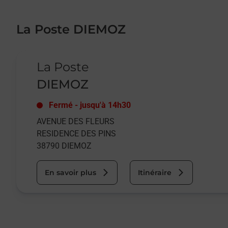
La Poste DIEMOZ
Le lien s'ouvre dans un nouvel onglet
La Poste
DIEMOZ
Fermé
-
jusqu'à
14h30
AVENUE DES FLEURS
RESIDENCE DES PINS
38790
DIEMOZ
En savoir plus
Itinéraire