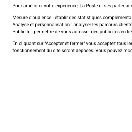
Pour améliorer votre expérience, La Poste et
ses partenair
Mesure d’audience
: établir des statistiques complémentair
Analyse et personnalisation
: analyser les parcours client
Publicité
: permettre de vous adresser des publicités en lie
Questions fréque
En cliquant sur "Accepter et fermer" vous acceptez tous le
fonctionnement du site seront déposés. Vous pouvez modi
Comment retourner un colis achet
Comment envoyer un colis ou fai
Envoyer un petit colis au meilleur