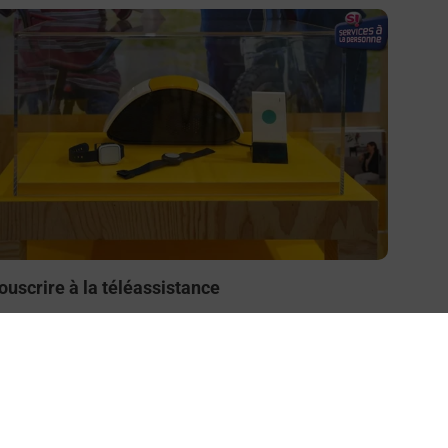
n savoir plus
ouscrire à la téléassistance
esoin d’un système de téléassistance à l’intérieur et/ou
 l’extérieur de votre domicile ? Découvrez les offres
éléalarme dans votre bureau de Poste à DIEMOZ.
En savoir plus