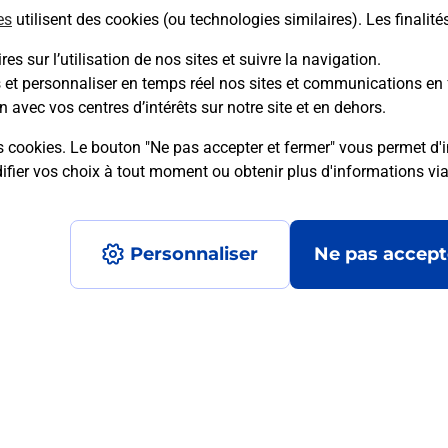
es
utilisent des cookies (ou technologies similaires). Les finalité
En savoir plus
es sur l’utilisation de nos sites et suivre la navigation.
s et personnaliser en temps réel nos sites et communications en 
n avec vos centres d’intérêts sur notre site et en dehors.
mment posées
s cookies. Le bouton "Ne pas accepter et fermer" vous permet d'i
fier vos choix à tout moment ou obtenir plus d'informations vi
é en ligne depuis votre boîte aux let
Personnaliser
Ne pas accept
re un retour chez un e-commerçant s
 prix ?