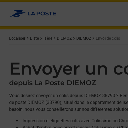
Allez au contenu
Afficher ou masquer la réponse
Afficher ou masquer la réponse
Afficher ou masquer la réponse
Localiser
Liste
Isère
DIEMOZ
DIEMOZ
Envoi de colis
Envoyer un co
depuis La Poste DIEMOZ
Vous désirez envoyer un colis depuis DIEMOZ 38790 ? Ren
de poste DIEMOZ (38790), situé dans le département de Isèr
besoin, nous vous conseillerons sur nos différentes solutio
Impression d'étiquettes colis avec Colissimo ou Chr
Achat d'emballages préaffranchis Colissimo ou Chr