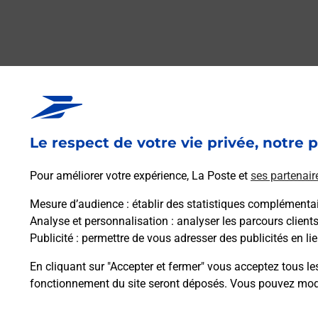
Questions fréque
Le respect de votre vie privée, notre p
La téléassistance classique avec 
Pour améliorer votre expérience, La Poste et
ses partenair
Comment fonctionne la téléassis
Mesure d’audience
: établir des statistiques complémentair
Analyse et personnalisation
: analyser les parcours client
Publicité
: permettre de vous adresser des publicités en lie
Comment est installée la téléassi
En cliquant sur "Accepter et fermer" vous acceptez tous le
fonctionnement du site seront déposés. Vous pouvez modi