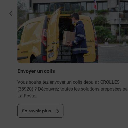
lles
cédent
.
Envoyer un colis
Vous souhaitez envoyer un colis depuis : CROLLES
(38920) ? Découvrez toutes les solutions proposées pa
La Poste.
En savoir plus