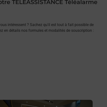
 votre TELEASSISTANCE Téléalarme
ous intéressent ? Sachez qu'il est tout à fait possible de
rez en détails nos formules et modalités de souscription :
n savoir plus
En savo