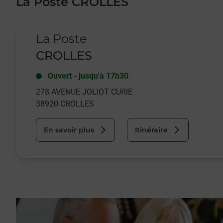
La Poste CROLLES
Le lien s'ouvre dans un nouvel onglet
La Poste
CROLLES
Ouvert
-
jusqu'à
17h30
278 AVENUE JOLIOT CURIE
38920
CROLLES
En savoir plus
Itinéraire