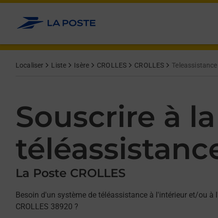
Allez au contenu
Afficher ou masquer la réponse
Afficher ou masquer la réponse
Afficher ou masquer la réponse
Localiser
Liste
Isère
CROLLES
CROLLES
Teleassistance
Souscrire à la
téléassistanc
La Poste CROLLES
Besoin d'un système de téléassistance à l'intérieur et/ou à l
CROLLES 38920 ?