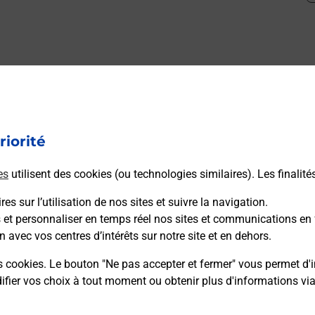
mment posées
riorité
médaillon d’alarme qu’est ce que c’est
es
utilisent des cookies (ou technologies similaires). Les finalité
tance classique ?
es sur l’utilisation de nos sites et suivre la navigation.
s et personnaliser en temps réel nos sites et communications en 
n avec vos centres d’intérêts sur notre site et en dehors.
stance classique ?
s cookies. Le bouton "Ne pas accepter et fermer" vous permet d'i
fier vos choix à tout moment ou obtenir plus d'informations vi