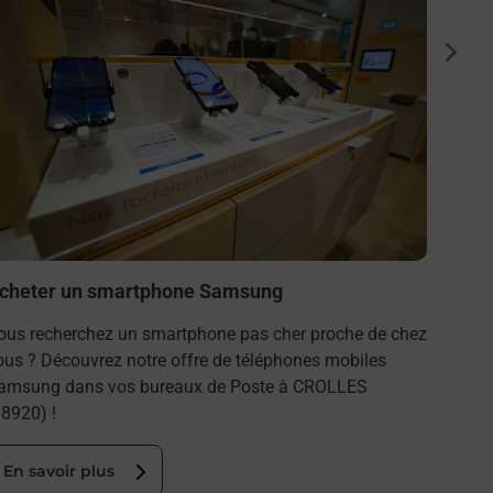
Code 
suiva
Vous c
moto a
Découvr
En s
cheter un smartphone Samsung
ous recherchez un smartphone pas cher proche de chez
ous ? Découvrez notre offre de téléphones mobiles
amsung dans vos bureaux de Poste à CROLLES
38920) !
En savoir plus