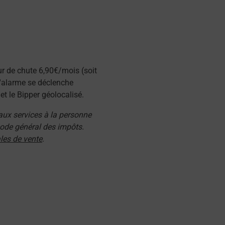
ur de chute 6,90€/mois (soit
l'alarme se déclenche
t le Bipper géolocalisé.
 aux services à la personne
 code général des impôts.
les de vente
.