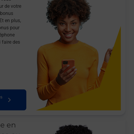
ur de votre
n bonus
Et en plus,
onus pour
léphone
 faire des
us
le en