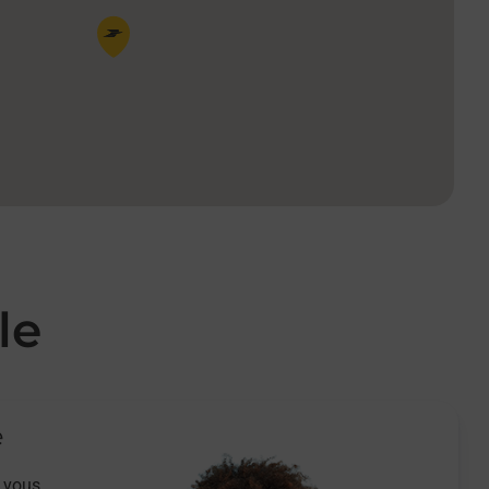
Pin de la carte
le
e
 vous