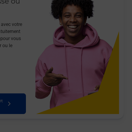
sse ou
 avec votre
atuitement
 pour vous
r ou le
êt