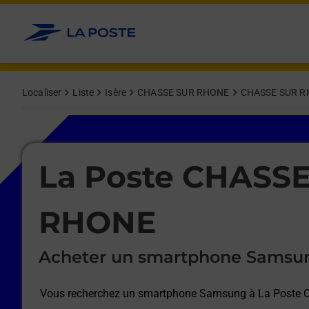
Le lien s'ouvre dans un nouvel onglet
Allez au contenu
Afficher ou masquer la réponse
Afficher ou masquer la réponse
Afficher ou masquer la réponse
Afficher ou masquer la réponse
Afficher ou masquer la réponse
Afficher ou masquer la réponse
Localiser
Liste
Isère
CHASSE SUR RHONE
CHASSE SUR 
Le lien s'ouvre dans un nouvel onglet
La Poste CHASS
RHONE
Acheter un smartphone Samsu
Vous recherchez un smartphone Samsung à
La Poste