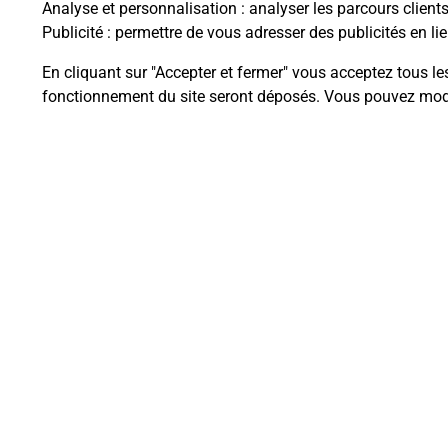
Analyse et personnalisation
: analyser les parcours client
Publicité
: permettre de vous adresser des publicités en lie
En cliquant sur "Accepter et fermer" vous acceptez tous le
Questions fréque
fonctionnement du site seront déposés. Vous pouvez modi
La téléassistance classique avec 
Comment fonctionne la téléassis
Comment est installée la téléassi