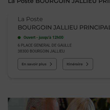
La Poste BOURGOIN JALLIEU PR
Le lien s'ouvre dans un nouvel onglet
La Poste
BOURGOIN JALLIEU PRINCIPA
Ouvert
-
jusqu'à
12h00
6 PLACE GENERAL DE GAULLE
38300
BOURGOIN JALLIEU
En savoir plus
Itinéraire