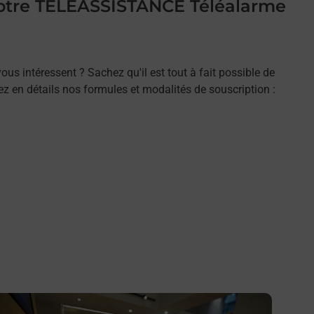
 votre TELEASSISTANCE Téléalarme
ous intéressent ? Sachez qu'il est tout à fait possible de
rez en détails nos formules et modalités de souscription :
n savoir plus
En savo