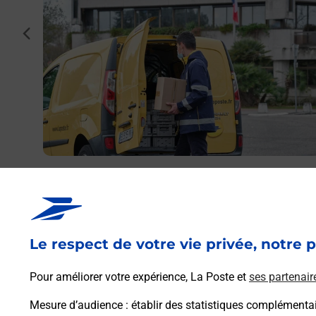
urgoin
cédent
La
Envoyer un colis
Vous souhaitez envoyer un colis depuis : BOURGOIN
JALLIEU PRINCIPAL (38300) ? Découvrez toutes les
solutions proposées par La Poste.
Le respect de votre vie privée, notre p
En savoir plus
Pour améliorer votre expérience, La Poste et
ses partenair
Mesure d’audience
: établir des statistiques complémentair