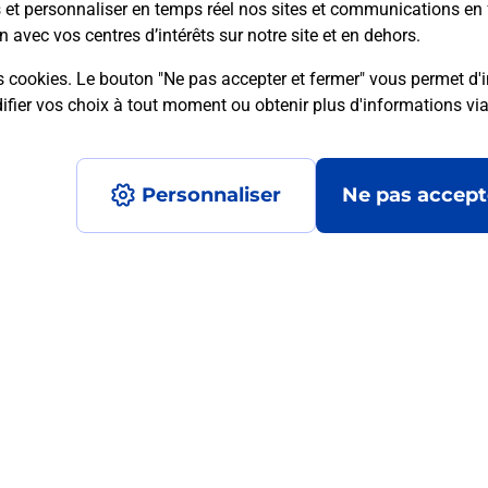
s et personnaliser en temps réel nos sites et communications en 
n avec vos centres d’intérêts sur notre site et en dehors.
s cookies. Le bouton "Ne pas accepter et fermer" vous permet d'i
mment posées
fier vos choix à tout moment ou obtenir plus d'informations vi
Personnaliser
Ne pas accept
médaillon d’alarme qu’est ce que c’est
tance classique ?
stance classique ?