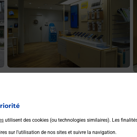
Acheter un iPhone neuf ou reconditionné
A
Vous recherchez un smartphone pas cher proche de chez
V
vous ? Découvrez notre offre de téléphones iPhone Apple
v
dans vos bureaux de Poste à BOURGOIN JALLIEU
riorité
S
PRINCIPAL (38300) !
J
es
utilisent des cookies (ou technologies similaires). Les finalité
En savoir plus
es sur l’utilisation de nos sites et suivre la navigation.