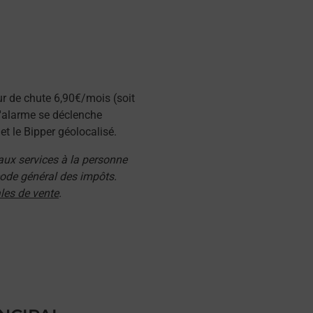
ur de chute 6,90€/mois (soit
l'alarme se déclenche
t le Bipper géolocalisé.
 aux services à la personne
 code général des impôts.
les de vente
.