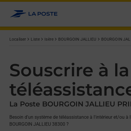
Allez au contenu
Afficher ou masquer la réponse
Afficher ou masquer la réponse
Afficher ou masquer la réponse
Localiser
Liste
Isère
BOURGOIN JALLIEU
BOURGOIN JAL
Souscrire à la
téléassistanc
La Poste BOURGOIN JALLIEU PR
Besoin d'un système de téléassistance à l'intérieur et/ou à l
BOURGOIN JALLIEU 38300 ?