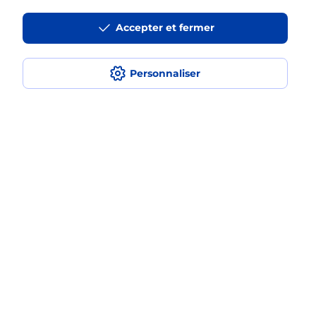
Accepter et fermer
La téléassistance classique avec
médaillon d’alarme qu’est ce que
c’est ?
Personnaliser
Comment fonctionne la
téléassistance classique ?
Comment est installée la
téléassistance classique ?
Localiser
Liste
Indre
LUCAY LE MALE
LUCAY LE MALE
Teleassistance