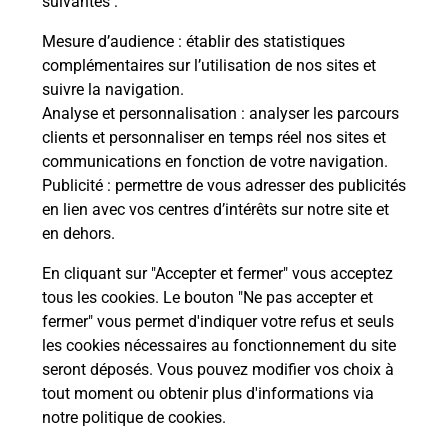
suivantes :
tions
Vous
de c
Mesure d’audience
: établir des statistiques
télé
complémentaires sur l’utilisation de nos sites et
de P
suivre la navigation.
Analyse et personnalisation
: analyser les parcours
En
clients et personnaliser en temps réel nos sites et
Acheter un iPhone neuf ou reconditionné
communications en fonction de votre navigation.
Publicité
: permettre de vous adresser des publicités
Vous recherchez un smartphone pas cher proche
en lien avec vos centres d’intérêts sur notre site et
de chez vous ? Découvrez notre offre de
en dehors.
téléphones iPhone Apple dans vos bureaux de
Poste à LUCAY LE MALE (36360) !
En cliquant sur "Accepter et fermer" vous acceptez
tous les cookies. Le bouton "Ne pas accepter et
En savoir plus
fermer" vous permet d'indiquer votre refus et seuls
les cookies nécessaires au fonctionnement du site
seront déposés. Vous pouvez modifier vos choix à
tout moment ou obtenir plus d'informations via
Questions fréquemment posées
notre politique de cookies
.