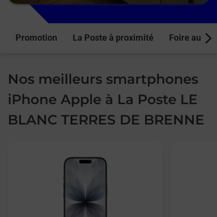
Promotion
La Poste à proximité
Foire aux q
Next
Nos meilleurs smartphones
iPhone Apple à La Poste LE
BLANC TERRES DE BRENNE