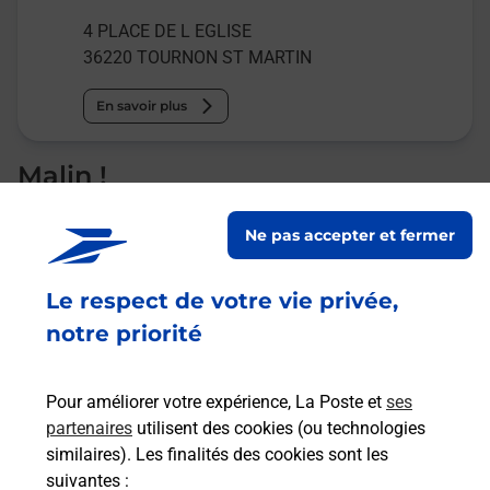
4 PLACE DE L EGLISE
36220
TOURNON ST MARTIN
En savoir plus
Malin !
Ne pas accepter et fermer
La Poste
en ligne
Le respect de votre vie privée,
Ouvert 24h/24
notre priorité
En savoir plus
Pour améliorer votre expérience, La Poste et
ses
partenaires
utilisent des cookies (ou technologies
Recherchez un autre point de contact
similaires). Les finalités des cookies sont les
suivantes :