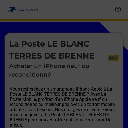
Le lien s'ouvre dans un nouvel onglet
Allez au contenu
Afficher ou masquer la réponse
Afficher ou masquer la réponse
Afficher ou masquer la réponse
Afficher ou masquer la réponse
Afficher ou masquer la réponse
Afficher ou masquer la réponse
Le lien s'ouvre dans un nouvel onglet
La Poste LE BLANC
TERRES DE BRENNE
Acheter un iPhone neuf ou
reconditionné
Vous recherchez un smartphone iPhone Apple à
La
Poste LE BLANC TERRES DE BRENNE
? Avec La
Poste Mobile, profitez d’un iPhone Apple neuf ou
reconditionné au meilleur prix avec un forfait mobile
adapté à vos besoins. Nos chargés de clientèle vous
accompagnent à
La Poste LE BLANC TERRES DE
BRENNE
pour trouver l’offre qui vous correspond le
mieux.