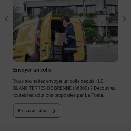
 Le
Ach
dent
sui
ar La
Vous
de c
télé
de P
(363
Envoyer un colis
En
Vous souhaitez envoyer un colis depuis : LE
BLANC TERRES DE BRENNE (36300) ? Découvrez
toutes les solutions proposées par La Poste.
En savoir plus