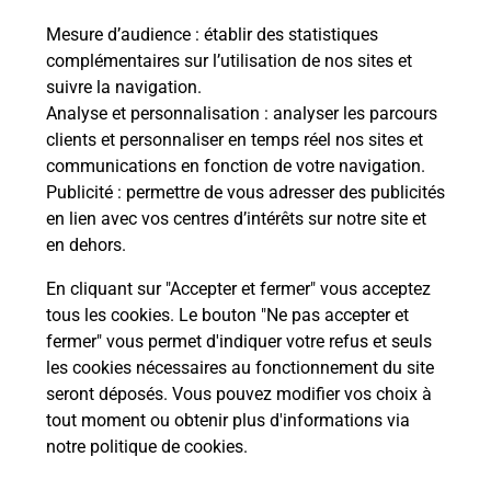
Mesure d’audience
: établir des statistiques
complémentaires sur l’utilisation de nos sites et
Questions fréquemment posées
suivre la navigation.
Analyse et personnalisation
: analyser les parcours
clients et personnaliser en temps réel nos sites et
communications en fonction de votre navigation.
Quel réseau utilise La Poste Mobile ?
Publicité
: permettre de vous adresser des publicités
en lien avec vos centres d’intérêts sur notre site et
Est-ce que je peux garder mon
en dehors.
numéro de mobile gratuitement ?
En cliquant sur "Accepter et fermer" vous acceptez
tous les cookies. Le bouton "Ne pas accepter et
Est-ce que je peux bénéficier de la 5G
avec La Poste Mobile ?
fermer" vous permet d'indiquer votre refus et seuls
les cookies nécessaires au fonctionnement du site
seront déposés. Vous pouvez modifier vos choix à
Est-ce que je peux utiliser mon forfait
tout moment ou obtenir plus d'informations via
à l’étranger avec La Poste Mobile ?
notre politique de cookies
.
Est-ce que je peux payer mon iPhone