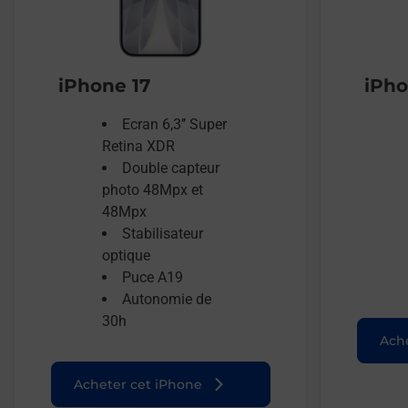
iPhone 17
iPho
Ecran 6,3’’ Super
Retina XDR
Double capteur
photo 48Mpx et
48Mpx
Stabilisateur
optique
Puce A19
Autonomie de
30h
Ache
Acheter cet iPhone