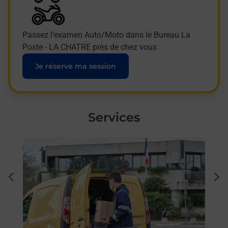
Passez l'examen Auto/Moto dans le Bureau La
Poste - LA CHATRE près de chez vous
Je réserve ma session
Services
En savoir plus
En sa
à La
Sous
dent
sui
ar
Besoi
et/ou
les 