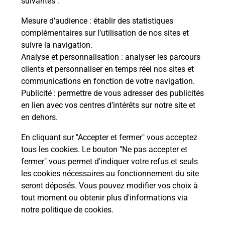
suivantes :
Combien de temps dure l'examen du
Mesure d’audience
: établir des statistiques
code de la route ?
complémentaires sur l’utilisation de nos sites et
suivre la navigation.
Comment avoir les résultats du code
Analyse et personnalisation
: analyser les parcours
de la route ?
clients et personnaliser en temps réel nos sites et
communications en fonction de votre navigation.
Combien de fautes pour le code de la
Publicité
: permettre de vous adresser des publicités
route ?
en lien avec vos centres d’intérêts sur notre site et
en dehors.
En cliquant sur "Accepter et fermer" vous acceptez
tous les cookies. Le bouton "Ne pas accepter et
fermer" vous permet d'indiquer votre refus et seuls
les cookies nécessaires au fonctionnement du site
En Savoir Plus sur La Chatre
seront déposés. Vous pouvez modifier vos choix à
tout moment ou obtenir plus d'informations via
notre politique de cookies
.