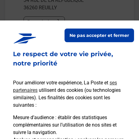
34 RUE DE LA REPUBLIQUE
36260
REUILLY
En savoir plus
Ne pas accepter et fermer
Malin !
Le respect de votre vie privée,
La Poste
notre priorité
en ligne
Ouvert 24h/24
Pour améliorer votre expérience, La Poste et
ses
partenaires
utilisent des cookies (ou technologies
En savoir plus
similaires). Les finalités des cookies sont les
suivantes :
Mesure d’audience
: établir des statistiques
Recherchez un autre point de contact
complémentaires sur l’utilisation de nos sites et
suivre la navigation.