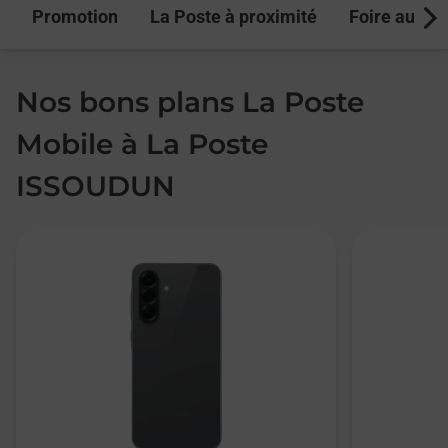
Promotion
La Poste à proximité
Foire aux q
Next
Nos bons plans La Poste
Mobile à La Poste
ISSOUDUN