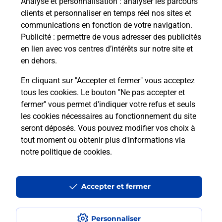
Analyse et personnalisation
: analyser les parcours
clients et personnaliser en temps réel nos sites et
Questions fréquemment posées
communications en fonction de votre navigation.
Publicité
: permettre de vous adresser des publicités
en lien avec vos centres d’intérêts sur notre site et
en dehors.
Quel réseau utilise La Poste Mobile ?
En cliquant sur "Accepter et fermer" vous acceptez
Est-ce que je peux garder mon
tous les cookies. Le bouton "Ne pas accepter et
numéro de mobile gratuitement ?
fermer" vous permet d'indiquer votre refus et seuls
les cookies nécessaires au fonctionnement du site
seront déposés. Vous pouvez modifier vos choix à
Est-ce que je peux bénéficier de la 5G
avec La Poste Mobile ?
tout moment ou obtenir plus d'informations via
notre politique de cookies
.
Est-ce que je peux utiliser mon forfait
à l’étranger avec La Poste Mobile ?
Accepter et fermer
Est-ce que je peux payer mon
smartphone Samsung en plusieurs
Personnaliser