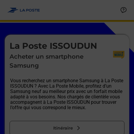
Le lien s'ouvre dans un nouvel onglet
Allez au contenu
Afficher ou masquer la réponse
Afficher ou masquer la réponse
Afficher ou masquer la réponse
Afficher ou masquer la réponse
Afficher ou masquer la réponse
Afficher ou masquer la réponse
Le lien s'ouvre dans un nouvel onglet
La Poste ISSOUDUN
Acheter un smartphone
Samsung
Vous recherchez un smartphone Samsung à
La Poste
ISSOUDUN
? Avec La Poste Mobile, profitez d’un
Samsung neuf au meilleur prix avec un forfait mobile
adapté à vos besoins. Nos chargés de clientèle vous
accompagnent à
La Poste ISSOUDUN
pour trouver
l’offre qui vous correspond le mieux.
Itinéraire