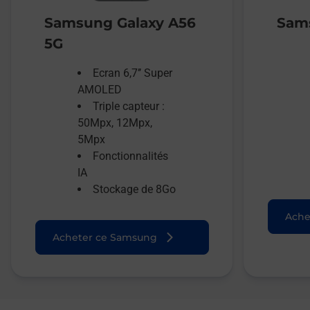
Samsung Galaxy A56
Sams
5G
Ecran 6,7’’ Super
AMOLED
Triple capteur :
50Mpx, 12Mpx,
5Mpx
Fonctionnalités
IA
Stockage de 8Go
Ache
Acheter ce Samsung