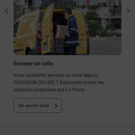
à
Ache
dent
sui
e par
Vous
de c
télé
Post
En
Envoyer un colis
Vous souhaitez envoyer un colis depuis :
ISSOUDUN (36100) ? Découvrez toutes les
solutions proposées par La Poste.
En savoir plus