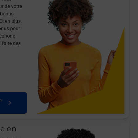
ur de votre
n bonus
Et en plus,
onus pour
léphone
 faire des
us
le en