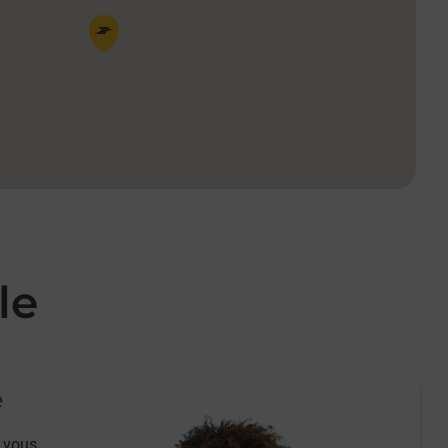
Pin de la carte
le
e
 vous