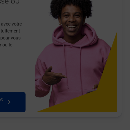
sse ou
 avec votre
atuitement
 pour vous
r ou le
êt