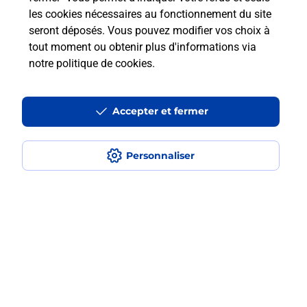
les cookies nécessaires au fonctionnement du site
seront déposés. Vous pouvez modifier vos choix à
Comment retourner un colis acheté
tout moment ou obtenir plus d'informations via
en ligne depuis votre boîte aux lettres
notre politique de cookies
.
?
Accepter et fermer
Comment envoyer un colis ou faire un
retour chez un e-commerçant sans se
déplacer ?
Personnaliser
Envoyer un petit colis au meilleur
prix ?
Localiser
Liste
Indre
DEOLS
DEOLS
Envoi de colis