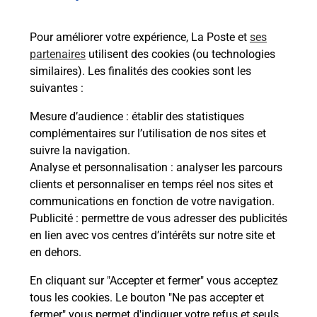
de c
télé
Pour améliorer votre expérience, La Poste et
ses
de P
partenaires
utilisent des cookies (ou technologies
similaires). Les finalités des cookies sont les
En
suivantes :
Acheter un iPhone neuf ou reconditionné
Mesure d’audience
: établir des statistiques
complémentaires sur l’utilisation de nos sites et
Vous recherchez un smartphone pas cher proche
suivre la navigation.
de chez vous ? Découvrez notre offre de
Analyse et personnalisation
: analyser les parcours
téléphones iPhone Apple dans vos bureaux de
clients et personnaliser en temps réel nos sites et
Poste à DEOLS (36130) !
communications en fonction de votre navigation.
Publicité
: permettre de vous adresser des publicités
En savoir plus
en lien avec vos centres d’intérêts sur notre site et
en dehors.
En cliquant sur "Accepter et fermer" vous acceptez
tous les cookies. Le bouton "Ne pas accepter et
Questions fréquemment posées
fermer" vous permet d'indiquer votre refus et seuls