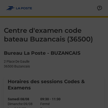
Le lien s'ouvre dans un nouvel onglet
Allez au contenu
Day of the Week
Get directions to Centre d&#39;examen code bateau at 2 Place 
Afficher ou masquer la réponse
Afficher ou masquer la réponse
Afficher ou masquer la réponse
Afficher ou masquer la réponse
Hours
Centre d'examen code
bateau Buzancais (36500)
Bureau La Poste - BUZANCAIS
2 Place De Gaulle
36500
Buzancais
Horaires des sessions Codes &
Examens
Samedi 08/08
09:30
-
11:30
Dimanche 09/08
Fermé