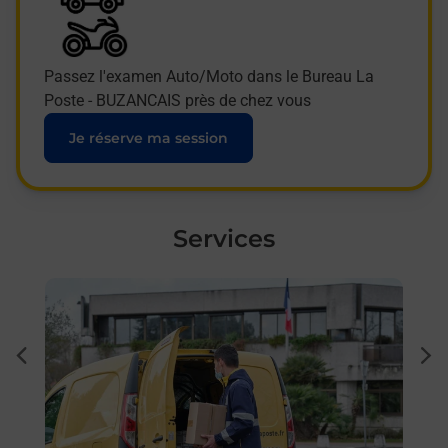
Passez l'examen Auto/Moto dans le Bureau La
Poste - BUZANCAIS près de chez vous
Je réserve ma session
Services
En savoir plus
En sa
Ache
dent
sui
 auto
Vous
6500)
de c
télé