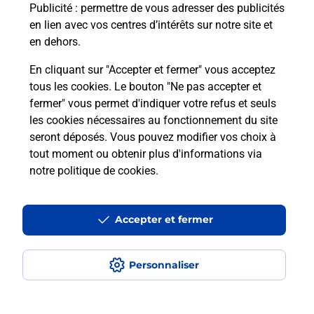
Publicité
: permettre de vous adresser des publicités
en lien avec vos centres d’intérêts sur notre site et
Combien coûte le code bateau ?
en dehors.
Combien de temps est valable le
En cliquant sur "Accepter et fermer" vous acceptez
code bateau ?
tous les cookies. Le bouton "Ne pas accepter et
fermer" vous permet d'indiquer votre refus et seuls
les cookies nécessaires au fonctionnement du site
Peut-on passer le permis bateau
seront déposés. Vous pouvez modifier vos choix à
avec le CPF ?
tout moment ou obtenir plus d'informations via
notre politique de cookies
.
Localiser
Liste
Indre
BUZANCAIS
BUZANCAIS
Code Bateau
Accepter et fermer
Personnaliser
Plan du site