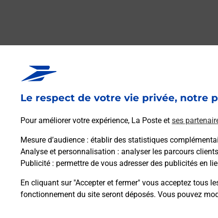
Questions fréque
Le respect de votre vie privée, notre p
La téléassistance classique avec 
Pour améliorer votre expérience, La Poste et
ses partenair
Comment fonctionne la téléassis
Mesure d’audience
: établir des statistiques complémentair
Analyse et personnalisation
: analyser les parcours client
Publicité
: permettre de vous adresser des publicités en lie
Comment est installée la téléassi
En cliquant sur "Accepter et fermer" vous acceptez tous le
fonctionnement du site seront déposés. Vous pouvez modi