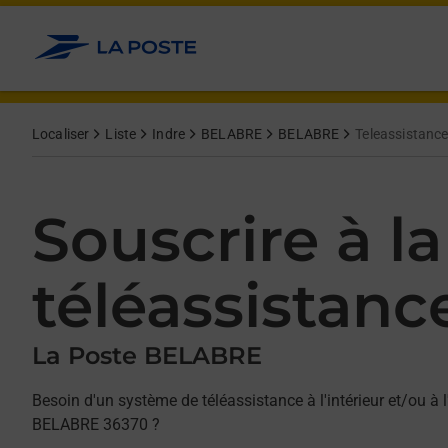
Allez au contenu
Afficher ou masquer la réponse
Afficher ou masquer la réponse
Afficher ou masquer la réponse
Localiser
Liste
Indre
BELABRE
BELABRE
Teleassistanc
Souscrire à la
téléassistanc
La Poste BELABRE
Besoin d'un système de téléassistance à l'intérieur et/ou à l
BELABRE 36370 ?