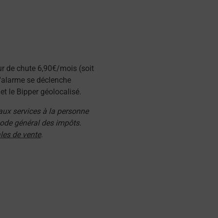
ur de chute 6,90€/mois (soit
l'alarme se déclenche
t le Bipper géolocalisé.
 aux services à la personne
 code général des impôts.
les de vente
.