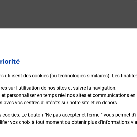
mment posées
riorité
médaillon d’alarme qu’est ce que c’est
es
utilisent des cookies (ou technologies similaires). Les finalité
tance classique ?
es sur l’utilisation de nos sites et suivre la navigation.
s et personnaliser en temps réel nos sites et communications en 
n avec vos centres d’intérêts sur notre site et en dehors.
stance classique ?
s cookies. Le bouton "Ne pas accepter et fermer" vous permet d'i
fier vos choix à tout moment ou obtenir plus d'informations vi