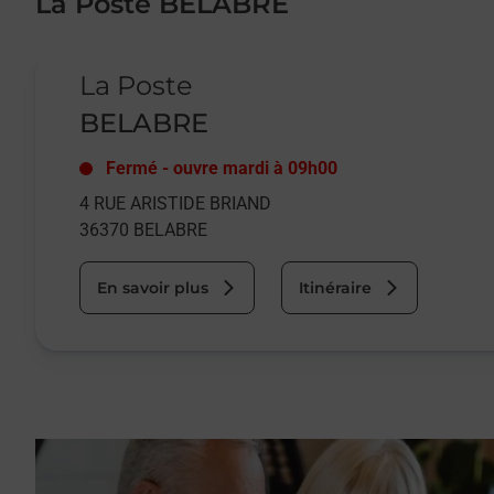
La Poste BELABRE
Le lien s'ouvre dans un nouvel onglet
La Poste
BELABRE
Fermé
-
ouvre mardi à
09h00
4 RUE ARISTIDE BRIAND
36370
BELABRE
En savoir plus
Itinéraire