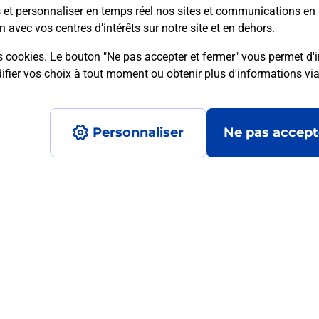
s et personnaliser en temps réel nos sites et communications en 
n avec vos centres d’intérêts sur notre site et en dehors.
s cookies. Le bouton "Ne pas accepter et fermer" vous permet d'i
mment posées
fier vos choix à tout moment ou obtenir plus d'informations vi
Personnaliser
Ne pas accept
médaillon d’alarme qu’est ce que c’est
tance classique ?
stance classique ?