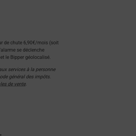
ur de chute 6,90€/mois (soit
l'alarme se déclenche
t le Bipper géolocalisé.
 aux services à la personne
 code général des impôts.
les de vente
.