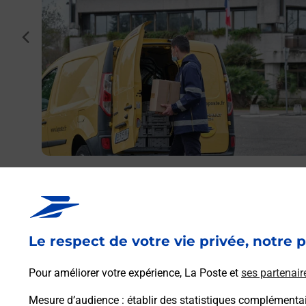
genton
cédent
par La
Envoyer un colis
Vous souhaitez envoyer un colis depuis : ARGENTON
SUR CREUSE (36200) ? Découvrez toutes les solutions
proposées par La Poste.
Le respect de votre vie privée, notre p
En savoir plus
Pour améliorer votre expérience, La Poste et
ses partenair
Mesure d’audience
: établir des statistiques complémentair