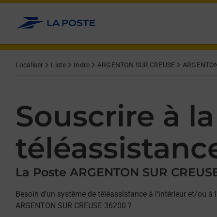
Allez au contenu
Afficher ou masquer la réponse
Afficher ou masquer la réponse
Afficher ou masquer la réponse
Localiser
Liste
Indre
ARGENTON SUR CREUSE
ARGENTON
Souscrire à la
téléassistanc
La Poste ARGENTON SUR CREUS
Besoin d'un système de téléassistance à l'intérieur et/ou à l
ARGENTON SUR CREUSE 36200 ?