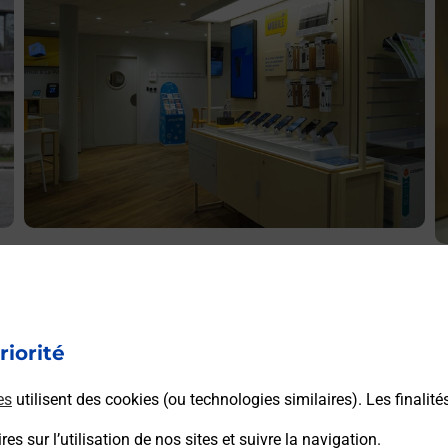
Acheter un iPhone neuf ou reconditionné
A
Vous recherchez un smartphone pas cher proche de chez
V
vous ? Découvrez notre offre de téléphones iPhone Apple
v
dans vos bureaux de Poste à ARGENTON SUR CREUSE
riorité
S
(36200) !
C
es
utilisent des cookies (ou technologies similaires). Les finalité
En savoir plus
es sur l’utilisation de nos sites et suivre la navigation.