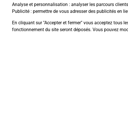
Analyse et personnalisation
: analyser les parcours client
Publicité
: permettre de vous adresser des publicités en lie
En cliquant sur "Accepter et fermer" vous acceptez tous le
Questions fréque
fonctionnement du site seront déposés. Vous pouvez modi
La téléassistance classique avec 
Comment fonctionne la téléassis
Comment est installée la téléassi