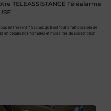
 votre TELEASSISTANCE Téléalarme
USE
ous intéressent ? Sachez qu'il est tout à fait possible de
rez en détails nos formules et modalités de souscription :
n savoir plus
En savo